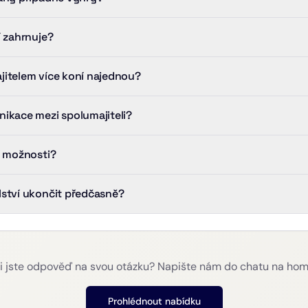
í zahrnuje?
itelem více koní najednou?
ikace mezi spolumajiteli?
í možnosti?
ství ukončit předčasně?
i jste odpověď na svou otázku? Napište nám do chatu na ho
Prohlédnout nabídku