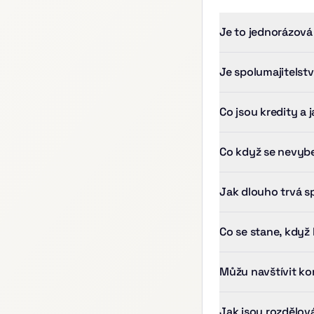
Je to jednorázová
Je spolumajitelst
Co jsou kredity a 
Co když se nevybe
Jak dlouho trvá sp
Co se stane, když
Můžu navštívit k
Jak jsou rozdělov