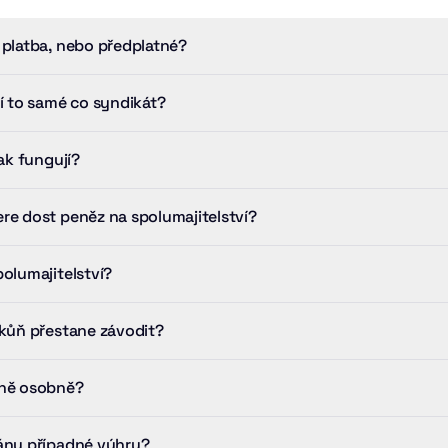
 platba, nebo předplatné?
ví to samé co syndikát?
jak fungují?
re dost peněz na spolumajitelství?
olumajitelství?
 kůň přestane závodit?
oně osobně?
ány případné výhry?