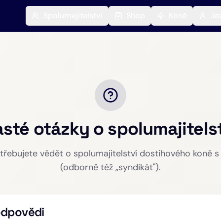
Spolumajitelství
Shop
Koně
Je
sté otázky o spolumajitels
třebujete vědět o spolumajitelství dostihového koně 
(odborně též „syndikát").
odpovědi