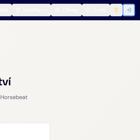
zdci
Dostihy
Články
O nás
tví
s Horsebeat