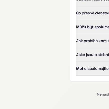
Co přesně členstv
Můžu být spolumaj
Jak probíhá komun
Jaké jsou platebn
Mohu spolumajitel
Nenašl