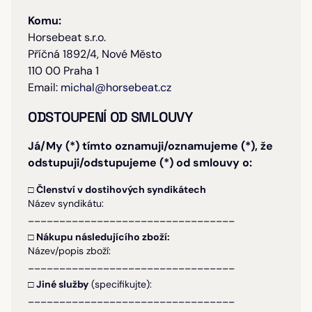
Komu:
Horsebeat s.r.o.
Příčná 1892/4, Nové Město
110 00 Praha 1
Email:
michal@horsebeat.cz
ODSTOUPENÍ OD SMLOUVY
Já/My (*) tímto oznamuji/oznamujeme (*), že
odstupuji/odstupujeme (*) od smlouvy o:
□
Členství v dostihových syndikátech
Název syndikátu:
_________________________________
□
Nákupu následujícího zboží:
Název/popis zboží:
_________________________________
□
Jiné služby
(specifikujte):
_________________________________