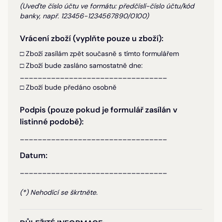
(Uveďte číslo účtu ve formátu: předčíslí-číslo účtu/kód
banky, např. 123456-1234567890/0100)
Vrácení zboží (vyplňte pouze u zboží):
□ Zboží zasílám zpět současně s tímto formulářem
□ Zboží bude zasláno samostatně dne:
_________________________________
□ Zboží bude předáno osobně
Podpis (pouze pokud je formulář zasílán v
listinné podobě):
_________________________________
Datum:
_________________________________
(*) Nehodící se škrtněte.