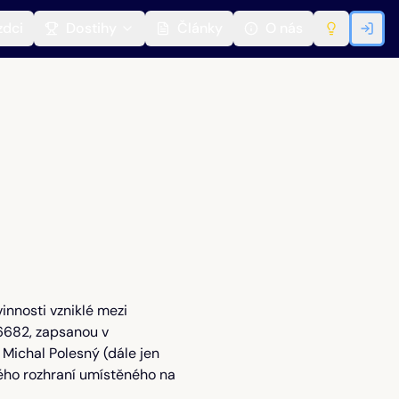
zdci
Dostihy
Články
O nás
nnosti vzniklé mezi
56682, zapsanou v
Michal Polesný (dále jen
vého rozhraní umístěného na