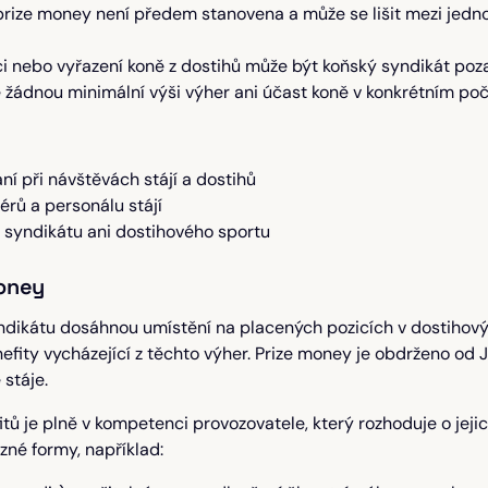
prize money není předem stanovena a může se lišit mezi jednot
ci nebo vyřazení koně z dostihů může být koňský syndikát po
 žádnou minimální výši výher ani účast koně v konkrétním po
í při návštěvách stájí a dostihů
rů a personálu stájí
syndikátu ani dostihového sportu
money
yndikátu dosáhnou umístění na placených pozicích v dostiho
efity vycházející z těchto výher. Prize money je obdrženo od
stáje.
ů je plně v kompetenci provozovatele, který rozhoduje o jejic
zné formy, například: