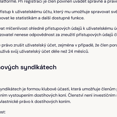
latformě. Při registraci je člen povinen uvádět správné a prav
přístup k uživatelskému účtu, který mu umožňuje spravovat své
povat ke statistikám a další dostupné funkce.
at mlčenlivost ohledně přístupových údajů k uživatelskému úč
ozovatel nenese odpovědnost za zneužití přístupových údajů 
 právo zrušit uživatelský účet, zejména v případě, že člen po
užívá svůj uživatelský účet déle než 24 měsíců.
ihových syndikátech
yndikátech je formou klubové účasti, která umožňuje členům p
ním vystoupením dostihových koní. Členství není investičním
lastnické právo k dostihových koním.
st: