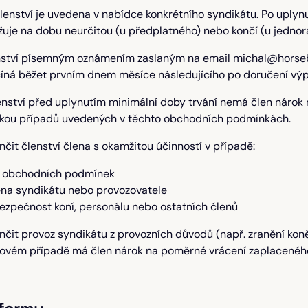
lenství je uvedena v nabídce konkrétního syndikátu. Po uplyn
žuje na dobu neurčitou (u předplatného) nebo končí (u jednorá
nství písemným oznámením zaslaným na email michal@horsebe
íná běžet prvním dnem měsíce následujícího po doručení výp
nství před uplynutím minimální doby trvání nemá člen nárok
imkou případů uvedených v těchto obchodních podmínkách.
čit členství člena s okamžitou účinností v případě:
o obchodních podmínek
na syndikátu nebo provozovatele
bezpečnost koní, personálu nebo ostatních členů
čit provoz syndikátu z provozních důvodů (např. zranění koně
akovém případě má člen nárok na poměrné vrácení zaplacenéh