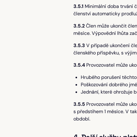
3.5.1
Minimální doba trvání č
členství automaticky prodlu
3.5.2
Člen může ukončit čle
měsíce. Výpovědní lhůta zač
3.5.3
V případě ukončení čle
členského příspěvku, s výj
3.5.4
Provozovatel může ukon
Hrubého porušení těcht
Poškozování dobrého jmé
Jednání, které ohrožuje 
3.5.5
Provozovatel může ukon
s předstihem 1 měsíce. V t
období.