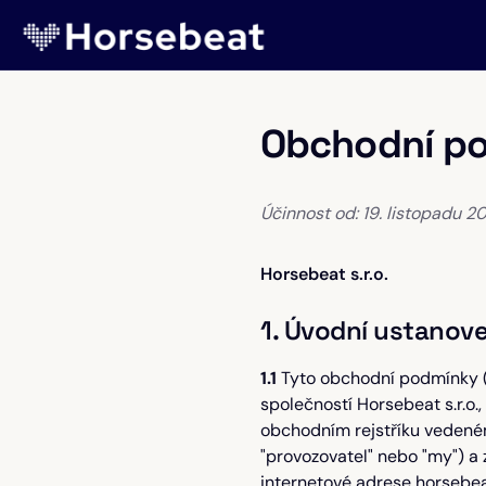
Obchodní p
Účinnost od: 19. listopadu 2
Horsebeat s.r.o.
1. Úvodní ustanove
1.1
Tyto obchodní podmínky (d
společností Horsebeat s.r.o.
obchodním rejstříku vedeném
"provozovatel" nebo "my") a
internetové adrese horsebeat