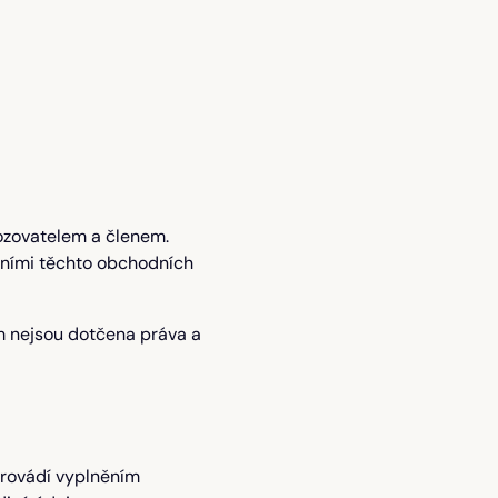
ozovatelem a členem.
eními těchto obchodních
m nejsou dotčena práva a
provádí vyplněním