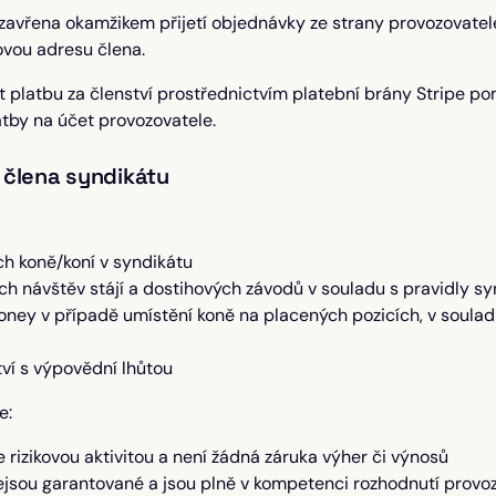
zavřena okamžikem přijetí objednávky ze strany provozovatele
vou adresu člena.
 platbu za členství prostřednictvím platební brány Stripe pom
atby na účet provozovatele.
i člena syndikátu
h koně/koní v syndikátu
ch návštěv stájí a dostihových závodů v souladu s pravidly sy
oney v případě umístění koně na placených pozicích, v soula
tví s výpovědní lhůtou
e:
 rizikovou aktivitou a není žádná záruka výher či výnosů
ejsou garantované a jsou plně v kompetenci rozhodnutí provo