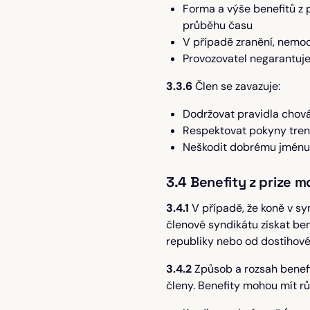
Forma a výše benefitů z 
průběhu času
V případě zranění, nemo
Provozovatel negarantuje
3.3.6
Člen se zavazuje:
Dodržovat pravidla chován
Respektovat pokyny trené
Neškodit dobrému jménu 
3.4 Benefity z prize 
3.4.1
V případě, že koně v s
členové syndikátu získat ben
republiky nebo od dostihové 
3.4.2
Způsob a rozsah benefit
členy. Benefity mohou mít rů