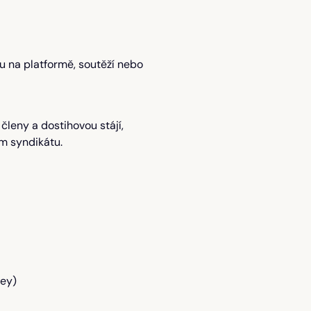
u na platformě, soutěží nebo
leny a dostihovou stájí,
ím syndikátu.
ney)