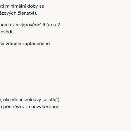
utí minimální doby se
zových členství).
at.cz s výpovědní lhůtou 2
ovědi.
 na vrácení zaplaceného
, ukončení smlouvy se stájí)
o příspěvku za nevyčerpané