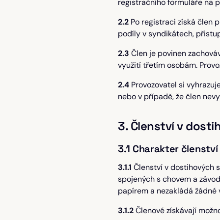
registračního formuláře na p
2.2
Po registraci získá člen 
podíly v syndikátech, přistu
2.3
Člen je povinen zachováv
využití třetím osobám. Prov
2.4
Provozovatel si vyhrazuje
nebo v případě, že člen nevy
3. Členství v dost
3.1 Charakter členství
3.1.1
Členství v dostihových s
spojených s chovem a závod
papírem a nezakládá žádné v
3.1.2
Členové získávají možno