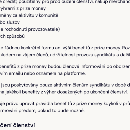
e credit) použitelný pro prodloužení členství, nákup merchand
 výhrami z prize money
ěny za aktivitu v komunitě
ebo služby
le rozhodnutí provozovatele)
ých způsobů
e žádnou konkrétní formu ani výši benefitů z prize money. Roz
hledem na zájem členů, udržitelnost provozu syndikátu a další 
enefitů z prize money budou členové informováni po obdrže
ctvím emailu nebo oznámení na platformě.
 jsou poskytovány pouze aktivním členům syndikátu v době d
 na jakékoli benefity z výher dosažených po ukončení členství.
je právo upravit pravidla benefitů z prize money kdykoli v pr
ormováni předem, pokud to bude možné.
čení členství