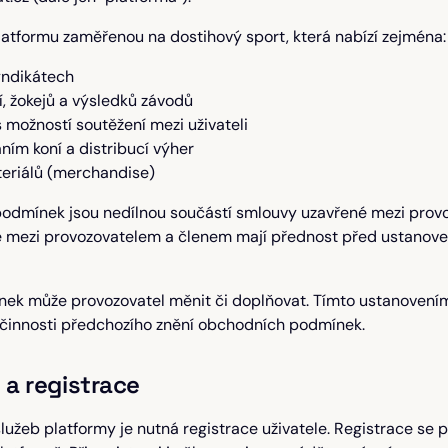
atformu zaměřenou na dostihový sport, která nabízí zejména:
yndikátech
í, žokejů a výsledků závodů
 možností soutěžení mezi uživateli
ním koní a distribucí výher
eriálů (merchandise)
odmínek jsou nedílnou součástí smlouvy uzavřené mezi prov
 mezi provozovatelem a členem mají přednost před ustanov
ek může provozovatel měnit či doplňovat. Tímto ustanovení
účinnosti předchozího znění obchodních podmínek.
 a registrace
lužeb platformy je nutná registrace uživatele. Registrace se 