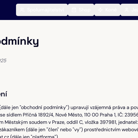
Spolumajitelství
Shop
Koně
Je
odmínky
025
ní
ále jen "obchodní podmínky") upravují vzájemná práva a povi
, se sídlem Příčná 1892/4, Nové Město, 110 00 Praha 1, IČ: 239
 Městským soudem v Praze, oddíl C, vložka 397981, jednatel: 
 zákazníkem (dále jen "člen" nebo "vy") prostřednictvím webo
.cz (dále jen "platforma").