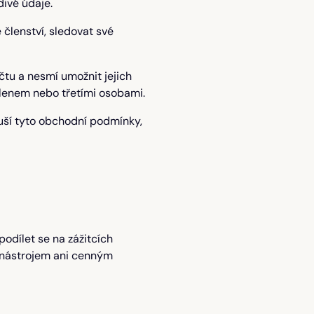
divé údaje.
 členství, sledovat své
tu a nesmí umožnit jejich
členem nebo třetími osobami.
ruší tyto obchodní podmínky,
odílet se na zážitcích
 nástrojem ani cenným