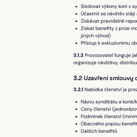
Sledovat výkony koní v s
Účastnit se návštěv stáj
Získávat pravidelné repor
Získat benefity z prize 
jiných výhod)
Přístup k exkluzivnímu o
3.1.3
Provozovatel funguje ja
organizuje návštěvy, distrib
3.2 Uzavření smlouvy o
3.2.1
Nabídka členství je pre
Názvu syndikátu a koně/k
Ceny členství (jednoráz
Podmínek členství (minim
Obecného popisu benefitů
Dalších benefitů