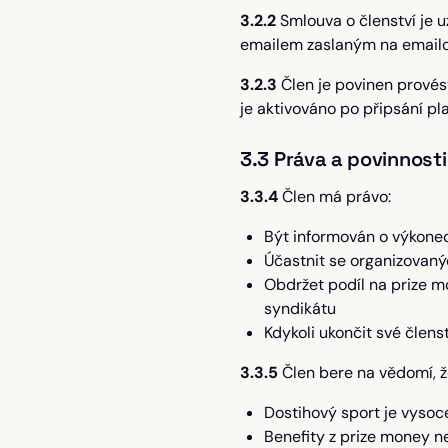
3.2.2
Smlouva o členství je u
emailem zaslaným na emailo
3.2.3
Člen je povinen provést
je aktivováno po připsání pl
3.3 Práva a povinnost
3.3.4
Člen má právo:
Být informován o výkonec
Účastnit se organizovaný
Obdržet podíl na prize m
syndikátu
Kdykoli ukončit své člens
3.3.5
Člen bere na vědomí, ž
Dostihový sport je vysoce
Benefity z prize money n