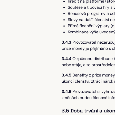
Kredit na platformě (stor
Soutěže a tipovací hry s
Bonusové programy a odm
Slevy na další členství n
Přímé finanční výplaty (d
Kombinace výše uveden
3.4.3
Provozovatel nezaručuj
prize money je přijímáno s o
3.4.4
O způsobu distribuce b
nebo stáje, a to prostředni
3.4.5
Benefity z prize money
ukončí členství, ztrácí nárok
3.4.6
Provozovatel si vyhrazu
změnách budou členové inf
3.5 Doba trvání a ukon