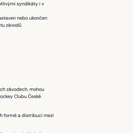
livými syndikáty i v
zastaven nebo ukončen
čtu závodů
vých závodech, mohou
 Jockey Clubu České
h formě a distribuci mezi