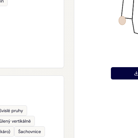
lín
Svislé pruhy
ůlený vertikálně
káro)
Šachovnice