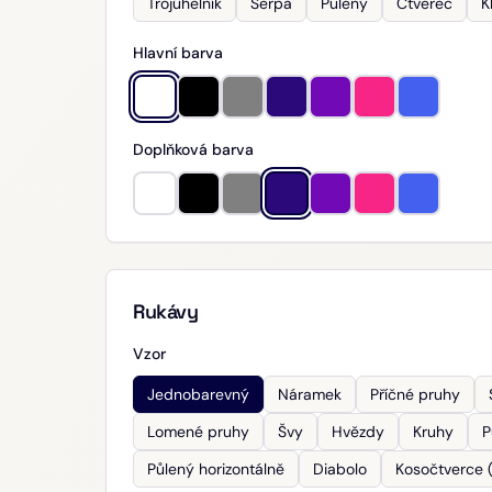
Trojúhelník
Šerpa
Půlený
Čtverec
K
Hlavní barva
Doplňková barva
Rukávy
Vzor
Jednobarevný
Náramek
Příčné pruhy
Lomené pruhy
Švy
Hvězdy
Kruhy
P
Půlený horizontálně
Diabolo
Kosočtverce (