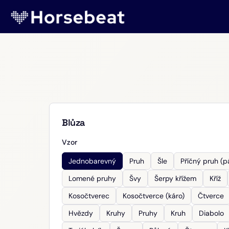
Blůza
Vzor
Jednobarevný
Pruh
Šle
Příčný pruh (p
Lomené pruhy
Švy
Šerpy křížem
Kříž
Kosočtverec
Kosočtverce (káro)
Čtverce
Hvězdy
Kruhy
Pruhy
Kruh
Diabolo