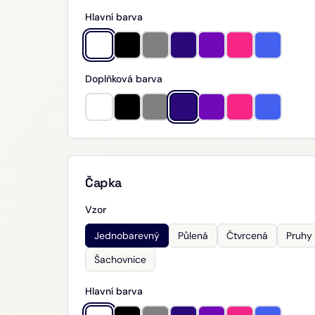
Hlavní barva
Doplňková barva
Čapka
Vzor
Jednobarevný
Půlená
Čtvrcená
Pruhy
Šachovnice
Hlavní barva