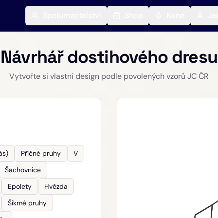
Spolumajitelství
Shop
Koně
Je
Návrhář dostihového dresu
Vytvořte si vlastní design podle povolených vzorů JC ČR
ás)
Příčné pruhy
V
Šachovnice
Epolety
Hvězda
Šikmé pruhy