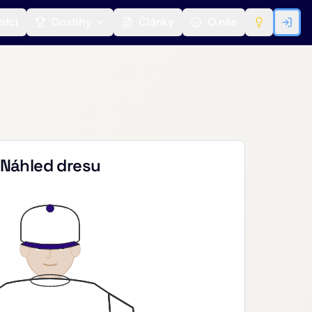
zdci
Dostihy
Články
O nás
Náhled dresu