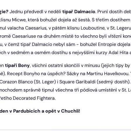
gie?
Jednu předvedl v neděli
tipař Dalmacio
. První dostih d
lisnu Micwe, která bohužel dojela až šestá. S třetím dostihem
nul valacha Caesarius, v pátém klisnu Louboutine, v St. Lege
Kromě Caesariuse na druhém místě to všechno byli vítězní kon
u, v čemž tipař Dalmacio nebyl sám - bohužel Entropie dojela 
ch v sedmém a osmém dostihu s nejvyššími kurzy Adal Hita a 
jen
tipaři Bony
, všichni ostatní skončili v mínusu (jejich tipy 
ně). Recept Bonyho na úspěch? Sázky na Martinu Havelkovou. 
Corazon Blanco (St. Leger) i Square Garibaldi (sedmý dostih).
ochodem správně tipnul všechna tři pódiová umístění v St. L
řetího Decorated Fightera.
den v Pardubicích a opět v Chuchli!