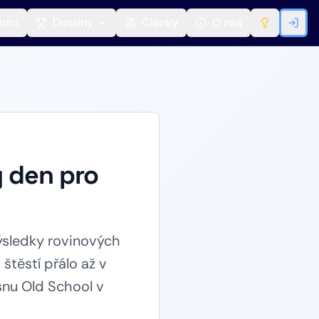
zdci
Dostihy
Články
O nás
ý den pro
ýsledky rovinových
štěstí přálo až v
isnu Old School v