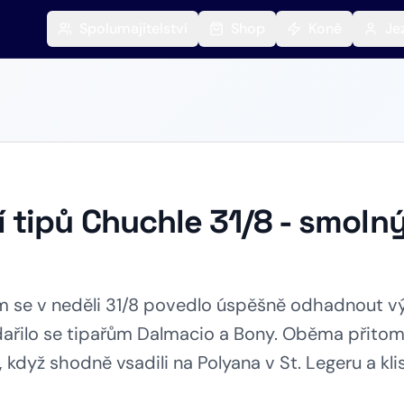
Spolumajitelství
Shop
Koně
Je
tipů Chuchle 31/8 - smoln
 se v neděli 31/8 povedlo úspěšně odhadnout v
dařilo se tipařům Dalmacio a Bony. Oběma přitom 
 když shodně vsadili na Polyana v St. Legeru a kl