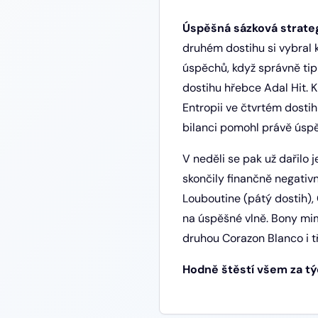
Úspěšná sázková strate
druhém dostihu si vybral k
úspěchů, když správně tip
dostihu hřebce Adal Hit. 
Entropii ve čtvrtém dostih
bilanci pomohl právě úspě
V neděli se pak už dařilo 
skončily finančně negativ
Louboutine (pátý dostih), 
na úspěšné vlně. Bony mim
druhou Corazon Blanco i t
Hodně štěstí všem za tý