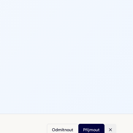
Odmítnout
Přijmout