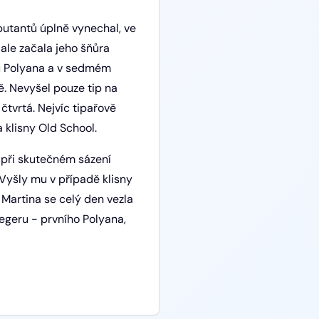
ebutantů úplně vynechal, ve
 ale začala jeho šňůra
ru Polyana a v sedmém
ě. Nevyšel pouze tip na
čtvrtá. Nejvíc tipařově
klisny Old School.
by při skutečném sázení
Vyšly mu v případě klisny
 Martina se celý den vezla
egeru - prvního Polyana,