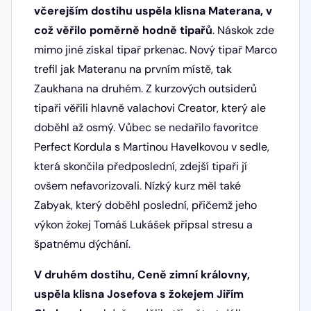
včerejším dostihu uspěla klisna Materana, v
což věřilo poměrně hodně tipařů
. Náskok zde
mimo jiné získal tipař prkenac. Nový tipař Marco
trefil jak Materanu na prvním místě, tak
Zaukhana na druhém. Z kurzových outsiderů
tipaři věřili hlavně valachovi Creator, který ale
doběhl až osmý. Vůbec se nedařilo favoritce
Perfect Kordula s Martinou Havelkovou v sedle,
která skončila předposlední, zdejší tipaři jí
ovšem nefavorizovali. Nízký kurz měl také
Zabyak, který doběhl poslední, přičemž jeho
výkon žokej Tomáš Lukášek připsal stresu a
špatnému dýchání.
V druhém dostihu, Ceně zimní královny,
uspěla klisna Josefova s žokejem Jiřím