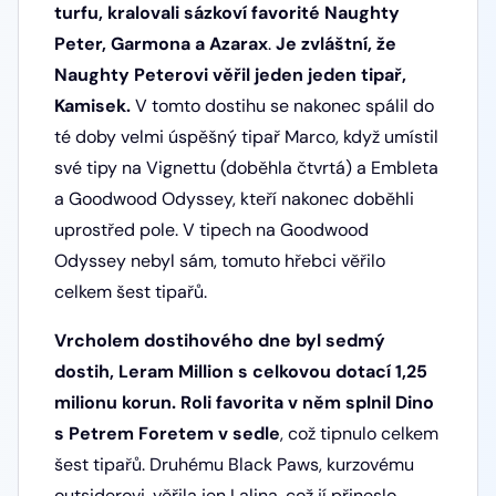
turfu, kralovali sázkoví favorité Naughty
Peter, Garmona a Azarax
.
Je zvláštní, že
Naughty Peterovi věřil jeden jeden tipař,
Kamisek.
V tomto dostihu se nakonec spálil do
té doby velmi úspěšný tipař Marco, když umístil
své tipy na Vignettu (doběhla čtvrtá) a Embleta
a Goodwood Odyssey, kteří nakonec doběhli
uprostřed pole. V tipech na Goodwood
Odyssey nebyl sám, tomuto hřebci věřilo
celkem šest tipařů.
Vrcholem dostihového dne byl sedmý
dostih, Leram Million s celkovou dotací 1,25
milionu korun. Roli favorita v něm splnil Dino
s Petrem Foretem v sedle
, což tipnulo celkem
šest tipařů. Druhému Black Paws, kurzovému
outsiderovi, věřila jen Lalina, což jí přineslo