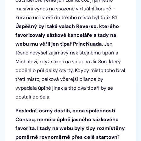
masivní výnos na vsazené virtuální koruně -
kurz na umístění do třetího místa byl totiž 8:1.
Úspěšný byl také valach Reverso, kterého
favorizovaly sázkové kanceláře a tady na
webu mu věřil jen tipař PrincNuada.
Jen
těsně nevyšel zajímavý risk stejnému tipaři a
Michalovi, když sázeli na valacha Jir Sun, který
doběhl o půl délky čtvrtý. Kdyby místo toho bral
třetí místo, celková včerejší bilance by
vypadala úplně jinak a tito dva tipaři by se
dostali do čela.
Poslední, osmý dostih, cena společnosti
Conseq, neměla úplně jasného sázkového
favorita. I tady na webu byly tipy rozmístěny
poměrně rovnoměrně přes celé startovní