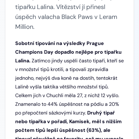
tipařku Lalina. Vítězství jí přinesl
úspěch valacha Black Paws v Leram
Million.
Sobotní tipování na výsledky Prague
Champions Day dopadlo nejlépe pro tipařku
Lalina.
Zatímco jindy uspěli často tipaři, kteří se
v množství tipů krotili, a tipovali zpravidla
jednoho, nejvýš dva koně na dostih, tentokrát
Lalině vyšla taktika většího množství tipů.
Celkem jich v Chuchli měla 27, z nichž 12 vyšlo.
Znamenalo to 44% úspěšnost na pódiu a 20%
po přepočtení sázkovými kurzy.
Druhý tipař
nebo tipařka v pořadí, Kamisek, měl s nižším
počtem tipů lepší úspěšnost (63%), ale
tipoval převážně na favority, což mu vyneslo