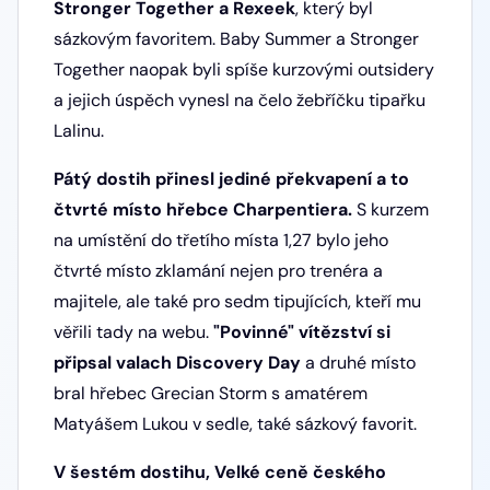
Stronger Together a Rexeek
, který byl
sázkovým favoritem. Baby Summer a Stronger
Together naopak byli spíše kurzovými outsidery
a jejich úspěch vynesl na čelo žebříčku tipařku
Lalinu.
Pátý dostih přinesl jediné překvapení a to
čtvrté místo hřebce Charpentiera.
S kurzem
na umístění do třetího místa 1,27 bylo jeho
čtvrté místo zklamání nejen pro trenéra a
majitele, ale také pro sedm tipujících, kteří mu
věřili tady na webu.
"Povinné" vítězství si
připsal valach Discovery Day
a druhé místo
bral hřebec Grecian Storm s amatérem
Matyášem Lukou v sedle, také sázkový favorit.
V šestém dostihu, Velké ceně českého