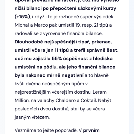
nižší bilanci po přepočtení sázkovými kurzy
(+15%)
, i když i to je rozhodně super výsledek.
Michal a Marco pak umístili 19, resp. 21 tipů a
radovali se z vyrovnané finanční bilance.
Dlouhodobě nejúspěšnější tipař, prkenac,
umístil včera jen 11 tipů a trefil správně šest,
což mu zajistilo 55% úspěšnost z hlediska
umístění na pódiu, ale jeho finanční bilance
byla nakonec mírně negativní
a to hlavně
kvůli dvěma neúspěšným tipům v
nejprestižnějším včerejším dostihu, Leram
Million, na valachy Chaldero a Coktail. Nebýt
posledních dvou dostihů, stal by se včera
jasným vítězem.
Vezměme to ještě popořadě. V
prvním