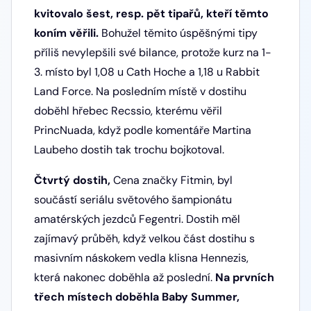
kvitovalo šest, resp. pět tipařů, kteří těmto
koním věřili.
Bohužel těmito úspěšnými tipy
příliš nevylepšili své bilance, protože kurz na 1-
3. místo byl 1,08 u Cath Hoche a 1,18 u Rabbit
Land Force. Na posledním místě v dostihu
doběhl hřebec Recssio, kterému věřil
PrincNuada, když podle komentáře Martina
Laubeho dostih tak trochu bojkotoval.
Čtvrtý dostih,
Cena značky Fitmin, byl
součástí seriálu světového šampionátu
amatérských jezdců Fegentri. Dostih měl
zajímavý průběh, když velkou část dostihu s
masivním náskokem vedla klisna Hennezis,
která nakonec doběhla až poslední.
Na prvních
třech místech doběhla Baby Summer,