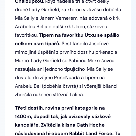
Chaloupkou
, když nadělila tři a čtvrt délky
druhé Lady Garfield, za kterou v závěsu doběhla
Mia Sally s Janem Vernerem, následovaná o krk
Arabelou Bel a o další krk Utxou, sázkovou
favoritkou.
Tipem na favoritku Utxu se spálilo
celkem osm tipařů.
Šest fandilo Josefové,
mimo jiné úspěšní z prvního dostihu prkenac a
Marco. Lady Garfield se Sabinou Mokrošovou
nezaujala ani jednoho tipujícího, Mia Sally se
dostala do zájmu PrincNuada a tipem na
Arabelu Bel (doběhla čtvrtá) si včerejší bilanci
zhoršila nakonec vítězná Lalina.
Třetí dostih, rovina první kategorie na
1400m, dopadl tak, jak avizovaly sázkové
kanceláře.
Zvítězila klisna Cath Hoche
následovaná hřebcem Rabbit Land Force. To