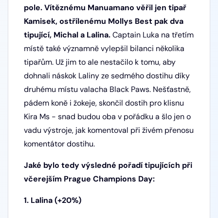
pole. Vítěznému Manuamano věřil jen tipař
Kamisek, ostřílenému Mollys Best pak dva
tipující, Michal a Lalina.
Captain Luka na třetím
místě také významně vylepšil bilanci několika
tipařům. Už jim to ale nestačilo k tomu, aby
dohnali náskok Laliny ze sedmého dostihu díky
druhému místu valacha Black Paws. Nešťastně,
pádem koně i žokeje, skončil dostih pro klisnu
Kira Ms - snad budou oba v pořádku a šlo jen o
vadu výstroje, jak komentoval při živém přenosu
komentátor dostihu.
Jaké bylo tedy výsledné pořadí tipujících při
včerejším Prague Champions Day:
1. Lalina (+20%)