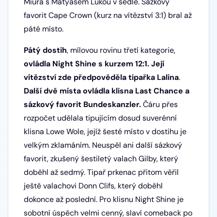
Miura s Matyášem Lukou v sedle. Sázkový
favorit Cape Crown (kurz na vítězství 3:1) bral až
páté místo.
Pátý dostih
, mílovou rovinu třetí kategorie,
ovládla Night Shine s kurzem 12:1. Její
vítězství zde předpověděla tipařka Lalina
.
Další dvě místa ovládla klisna Last Chance a
sázkový favorit Bundeskanzler.
Čáru přes
rozpočet udělala tipujícím dosud suverénní
klisna Lowe Wole, jejíž šesté místo v dostihu je
velkým zklamáním. Neuspěl ani další sázkový
favorit, zkušený šestiletý valach Gilby, který
doběhl až sedmý. Tipař prkenac přitom věřil
ještě valachovi Donn Clifs, který doběhl
dokonce až poslední. Pro klisnu Night Shine je
sobotní úspěch velmi cenný, slaví comeback po