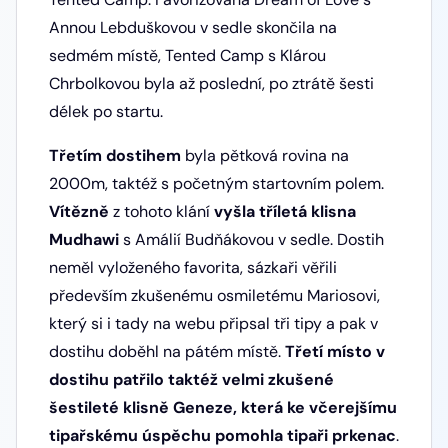
Annou Lebduškovou v sedle skončila na
sedmém místě, Tented Camp s Klárou
Chrbolkovou byla až poslední, po ztrátě šesti
délek po startu.
Třetím dostihem
byla pětková rovina na
2000m, taktéž s početným startovním polem.
Vítězně
z tohoto klání
vyšla tříletá klisna
Mudhawi
s Amálií Budňákovou v sedle. Dostih
neměl vyloženého favorita, sázkaři věřili
především zkušenému osmiletému Mariosovi,
který si i tady na webu připsal tři tipy a pak v
dostihu doběhl na pátém místě.
Třetí místo v
dostihu patřilo taktéž velmi zkušené
šestileté klisně Geneze, která ke včerejšímu
tipařskému úspěchu pomohla tipaři prkenac
.