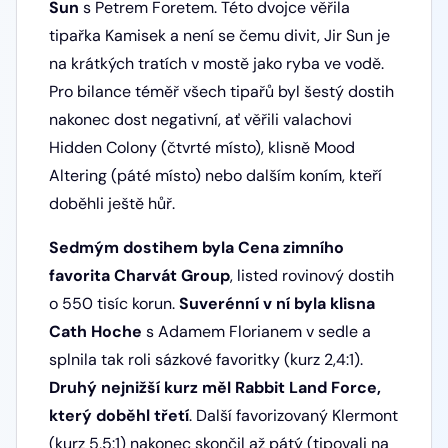
Sun
s Petrem Foretem. Této dvojce věřila
tipařka Kamisek a není se čemu divit, Jir Sun je
na krátkých tratích v mostě jako ryba ve vodě.
Pro bilance téměř všech tipařů byl šestý dostih
nakonec dost negativní, ať věřili valachovi
Hidden Colony (čtvrté místo), klisně Mood
Altering (páté místo) nebo dalším koním, kteří
doběhli ještě hůř.
Sedmým dostihem byla Cena zimního
favorita Charvát Group
, listed rovinový dostih
o 550 tisíc korun.
Suverénní v ní byla klisna
Cath Hoche
s Adamem Florianem v sedle a
splnila tak roli sázkové favoritky (kurz 2,4:1).
Druhý nejnižší kurz měl Rabbit Land Force,
který doběhl třetí
. Další favorizovaný Klermont
(kurz 5,5:1) nakonec skončil až pátý (tipovali na