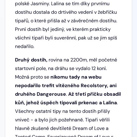
polské Jasminy. Lalina se tím díky prvnímu
dostihu dostala do drtivého vedení v žebříčku
tipařů, o které přišla až v závěrečném dostihu.
První dostih byl jediný, ve kterém prakticky
všichni tipaři byli suverénní, pak už se jim spíš
nedařilo.
Druhý dostih,
rovina na 2200m, měl početné
startovní pole, na dráhu se vydalo 12 koní.
Možná proto se
nikomu tady na webu
nepodařilo trefit vítězného Recolstory, ani
druhého Dangerouse
.
Až třetí příčku obsadil
kůň, jehož úspěch tipovali prkenac a Lalina
.
Všechny ostatní tipy na tento dostih přišly
vniveč - a bylo jich požehnaně. Tipaři věřili
hlavně zkušené devítileté Dream of Love a
Tented Camp. Favorizovaná Dream of Love s