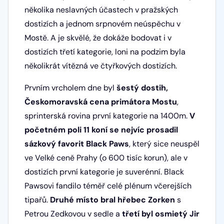
několika neslavných účastech v pražských
dostizích a jednom srpnovém neúspěchu v
Mostě. A je skvělé, že dokáže bodovat i v
dostizích třetí kategorie, loni na podzim byla
několikrát vítězná ve čtyřkových dostizích.
Prvním vrcholem dne byl
šestý dostih,
Českomoravská cena primátora Mostu
,
sprinterská rovina první kategorie na 1400m.
V
početném poli 11 koní se nejvíc prosadil
sázkový favorit Black Paws
, který sice neuspěl
ve Velké ceně Prahy (o 600 tisíc korun), ale v
dostizích první kategorie je suverénní. Black
Pawsovi fandilo téměř celé plénum včerejších
tipařů.
Druhé místo bral hřebec Zorken
s
Petrou Zedkovou v sedle a
třetí byl osmietý Jir