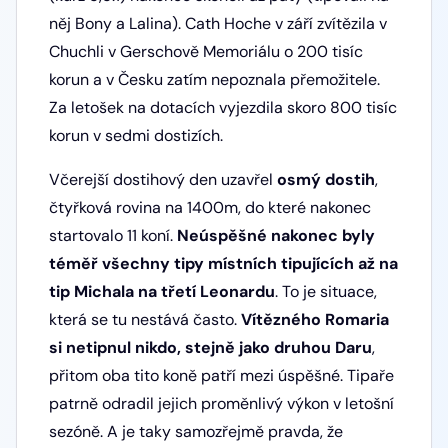
něj Bony a Lalina). Cath Hoche v září zvítězila v
Chuchli v Gerschově Memoriálu o 200 tisíc
korun a v Česku zatím nepoznala přemožitele.
Za letošek na dotacích vyjezdila skoro 800 tisíc
korun v sedmi dostizích.
Včerejší dostihový den uzavřel
osmý dostih
,
čtyřková rovina na 1400m, do které nakonec
startovalo 11 koní.
Neúspěšné nakonec byly
téměř všechny tipy místních tipujících až na
tip Michala na třetí Leonardu
. To je situace,
která se tu nestává často.
Vítězného Romaria
si netipnul nikdo, stejně jako druhou Daru
,
přitom oba tito koně patří mezi úspěšné. Tipaře
patrně odradil jejich proměnlivý výkon v letošní
sezóně. A je taky samozřejmě pravda, že