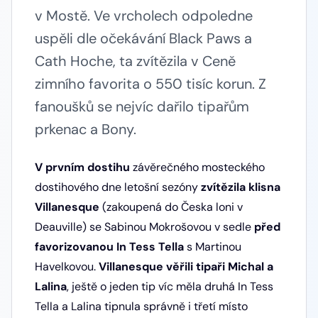
v Mostě. Ve vrcholech odpoledne
uspěli dle očekávání Black Paws a
Cath Hoche, ta zvítězila v Ceně
zimního favorita o 550 tisíc korun. Z
fanoušků se nejvíc dařilo tipařům
prkenac a Bony.
V prvním dostihu
závěrečného mosteckého
dostihového dne letošní sezóny
zvítězila klisna
Villanesque
(zakoupená do Česka loni v
Deauville) se Sabinou Mokrošovou v sedle
před
favorizovanou In Tess Tella
s Martinou
Havelkovou.
Villanesque věřili tipaři Michal a
Lalina
, ještě o jeden tip víc měla druhá In Tess
Tella a Lalina tipnula správně i třetí místo