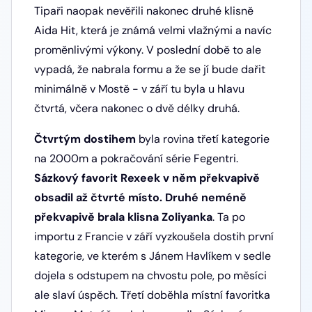
Tipaři naopak nevěřili nakonec druhé klisně
Aida Hit, která je známá velmi vlažnými a navíc
proměnlivými výkony. V poslední době to ale
vypadá, že nabrala formu a že se jí bude dařit
minimálně v Mostě - v září tu byla u hlavu
čtvrtá, včera nakonec o dvě délky druhá.
Čtvrtým dostihem
byla rovina třetí kategorie
na 2000m a pokračování série Fegentri.
Sázkový favorit Rexeek v něm překvapivě
obsadil až čtvrté místo. Druhé neméně
překvapivě brala klisna Zoliyanka
. Ta po
importu z Francie v září vyzkoušela dostih první
kategorie, ve kterém s Jánem Havlíkem v sedle
dojela s odstupem na chvostu pole, po měsíci
ale slaví úspěch. Třetí doběhla místní favoritka