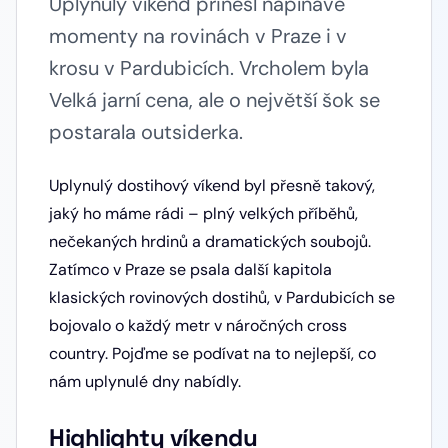
Uplynulý víkend přinesl napínavé
momenty na rovinách v Praze i v
krosu v Pardubicích. Vrcholem byla
Velká jarní cena, ale o největší šok se
postarala outsiderka.
Uplynulý dostihový víkend byl přesně takový,
jaký ho máme rádi – plný velkých příběhů,
nečekaných hrdinů a dramatických soubojů.
Zatímco v Praze se psala další kapitola
klasických rovinových dostihů, v Pardubicích se
bojovalo o každý metr v náročných cross
country. Pojďme se podívat na to nejlepší, co
nám uplynulé dny nabídly.
Highlighty víkendu