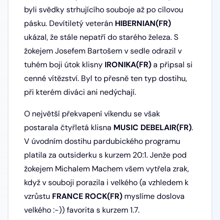
byli svědky strhujícího souboje až po cílovou
pásku. Devítiletý veterán
HIBERNIAN(FR)
ukázal, že stále nepatří do starého železa. S
žokejem Josefem Bartošem v sedle odrazil v
tuhém boji útok klisny
IRONIKA(FR)
a připsal si
cenné vítězství. Byl to přesně ten typ dostihu,
při kterém diváci ani nedýchají.
O největší překvapení víkendu se však
postarala čtyřletá klisna
MUSIC DEBELAIR(FR)
.
V úvodním dostihu pardubického programu
platila za outsiderku s kurzem 20:1. Jenže pod
žokejem Michalem Machem všem vytřela zrak,
když v souboji porazila i velkého (a vzhledem k
vzrůstu
FRANCE ROCK(FR)
myslíme doslova
velkého :-)) favorita s kurzem 1.7.