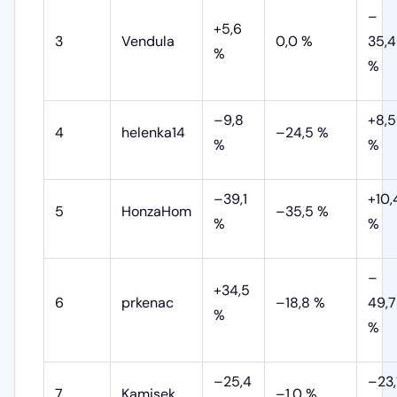
–
+5,6
3
Vendula
0,0 %
35,4
%
%
–9,8
+8,5
4
helenka14
–24,5 %
%
%
–39,1
+10,
5
HonzaHom
–35,5 %
%
%
–
+34,5
6
prkenac
–18,8 %
49,7
%
%
–25,4
–23,
7
Kamisek
–1,0 %