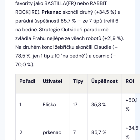
favority jako BASTILLA(FR) nebo RABBIT
ROCK(IRE).
Prkenac
skončil druhý (+34,5 %) s
parádní úspěšností 85,7 % — ze 7 tipů trefil 6
na bedně. Strategie Outsideři paradoxně
zvládla Prahu nejlépe ze všech robotů (+21,9 %).
Na druhém konci žebříčku skončili Claudie (–
78,5 %, jen 1 tip z 10 "na bedně") a cosmic (–
70,0 %).
Pořadí
Uživatel
Tipy
Úspěšnost
ROI
+50,1
1
Eliška
17
35,3 %
%
+34,5
2
prkenac
7
85,7 %
%