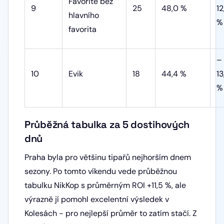
Favorité bez
9
25
48,0 %
12
hlavního
%
favorita
–
10
Evik
18
44,4 %
13
%
Průběžná tabulka za 5 dostihových
dnů
Praha byla pro většinu tipařů nejhorším dnem
sezony. Po tomto víkendu vede průběžnou
tabulku NikKop s průměrným ROI +11,5 %, ale
výrazně jí pomohl excelentní výsledek v
Kolesách - pro nejlepší průměr to zatím stačí. Z