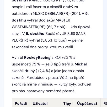
dostihu
FRANCE ROCK(FR)* (1,7:1, 13 tipů)
nesplnil roli favorita a skončil druhý za
outsiderem MUSIC DEBELAIR(FR) (20:1). V
5.
dostihu
vyhrál Bodlákův MASTER
WESTMINSTER(IRE) (6:1, 7 tipů) — kdo tipoval,
slavil. V
9. dostihu
Bodlákův JE SUIS SANS
PEUR(FR) vyhrál (3,85:1, 10 tipů) — pěkné
zakončení dne pro ty, kteří mu věřili.
Vyhrál
RockeyRacing
s ROI +7,2 % a
úspěšností 75 % — ze 8 tipů trefil 6.
Michal
skončil druhý (+2,4 %) a jako jeden z mála
zakončil Pardubice v plusu. Většina tipařů
skončila mírně v minusu — kurzy byly, bohužel
pro nás, nastaveny poměrně přesně.
Pořadí
Uživatel
Tipy
Úspěšnost
R