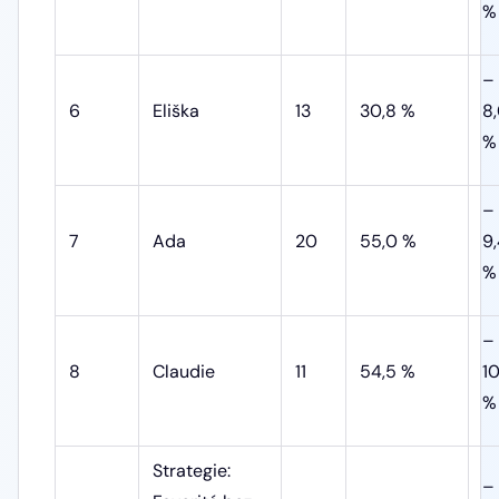
%
–
6
Eliška
13
30,8 %
8
%
–
7
Ada
20
55,0 %
9
%
–
8
Claudie
11
54,5 %
10
%
Strategie:
–