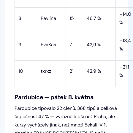
–14,0
8
Pavlína
15
46,7 %
%
–18,4
9
EvaKas
7
42,9 %
%
–21,1
10
txrxz
21
42,9 %
%
Pardubice — pátek 8. května
Pardubice tipovalo 22 členů, 368 tipů a celková
úspěšnost 47 % — výrazně lepší než Praha, ale
kurzy vycházely jinak, než mnozí čekali. V
1.