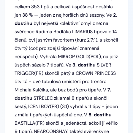
celkem 353 tipů a celková úspěšnost dosáhla
jen 38 % — jeden z nejhorších dnů sezony. Ve
2.
dostihu
byl největší kolektivní omyl dne: na
svěřence Radima Bodláka LIMARIUS tipovalo 14
členů, byl jasným favoritem (kurz 2,7:1), a skončil
čtvrtý (což pro zdejší tipování znamená
neúspěch). Vyhrála MIKROP GOLD(POL), na jejíž
úspěch sázelo 7 tipařů. Ve
3. dostihu
SILVER
TRIGGER(FR) skončil pátý a CROWN PRINCESS
čtvrtá - dvě tabulová umístění pro trenéra
Michala Kalčíka, ale bez bodů pro tipaře. V
7.
dostihu
STŘELEC zklamal 8 tipařů a skončil
šestý, ICENI BOY(FR) (3:1) vyhrál s 11 tipy - jeden
z mála tipařských úspěchů dne. V
8. dostihu
BASTILLA(FR) skončila jedenáctá, ačkoli jí věřilo
9 tipařů, NEARCONSHAY, taktéž svěřenkyně