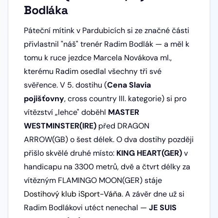
Bodláka
Páteční mítink v Pardubicích si ze značné části
přivlastnil "náš" trenér Radim Bodlák — a měl k
tomu k ruce jezdce Marcela Novákova ml.,
kterému Radim osedlal všechny tři své
svěřence. V 5. dostihu (
Cena Slavia
pojišťovny
, cross country III. kategorie) si pro
vítězství „lehce" doběhl
MASTER
WESTMINSTER(IRE)
před DRAGON
ARROW(GB) o šest délek. O dva dostihy později
přišlo skvělé druhé místo:
KING HEART(GER)
v
handicapu na 3300 metrů, dvě a čtvrt délky za
vítězným FLAMINGO MOON(GER) stáje
Dostihový klub iSport-Váňa
. A závěr dne už si
Radim Bodlákovi utéct nenechal —
JE SUIS