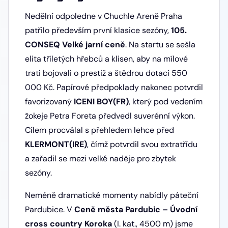
Nedělní odpoledne v Chuchle Areně Praha
patřilo především první klasice sezóny,
105.
CONSEQ Velké jarní ceně
. Na startu se sešla
elita tříletých hřebců a klisen, aby na mílové
trati bojovali o prestiž a štědrou dotaci 550
000 Kč. Papírové předpoklady nakonec potvrdil
favorizovaný
ICENI BOY(FR)
, který pod vedením
žokeje Petra Foreta předvedl suverénní výkon.
Cílem procválal s přehledem lehce před
KLERMONT(IRE)
, čímž potvrdil svou extratřídu
a zařadil se mezi velké naděje pro zbytek
sezóny.
Neméně dramatické momenty nabídly páteční
Pardubice. V
Ceně města Pardubic – Úvodní
cross country Koroka
(I. kat., 4500 m) jsme