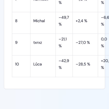
%
%
–49,7
–6,
8
Michal
+2,4 %
%
%
–21,1
0,0
9
txrxz
–27,0 %
%
%
–42,9
+20,
10
Lůca
–28,5 %
%
%