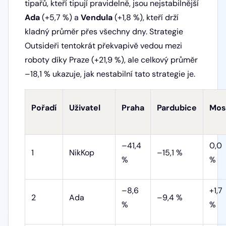
tipařů, kteří tipují pravidelně, jsou nejstabilnější
Ada
(+5,7 %) a
Vendula
(+1,8 %), kteří drží
kladný průměr přes všechny dny. Strategie
Outsideři tentokrát překvapivě vedou mezi
roboty díky Praze (+21,9 %), ale celkový průměr
–18,1 % ukazuje, jak nestabilní tato strategie je.
Pořadí
Uživatel
Praha
Pardubice
Mos
–41,4
0,0
1
NikKop
–15,1 %
%
%
–8,6
+1,7
2
Ada
–9,4 %
%
%