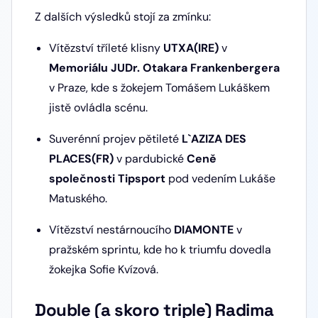
Z dalších výsledků stojí za zmínku:
Vítězství tříleté klisny
UTXA(IRE)
v
Memoriálu JUDr. Otakara Frankenbergera
v Praze, kde s žokejem Tomášem Lukáškem
jistě ovládla scénu.
Suverénní projev pětileté
L`AZIZA DES
PLACES(FR)
v pardubické
Ceně
společnosti Tipsport
pod vedením Lukáše
Matuského.
Vítězství nestárnoucího
DIAMONTE
v
pražském sprintu, kde ho k triumfu dovedla
žokejka Sofie Kvízová.
Double (a skoro triple) Radima