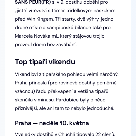
SANS PEUR(FR)
si v 9. dostihu doběhl pro
„jisté" vítězství s téměř třídélkovým náskokem
před Win Kingem. Tři starty, dvě výhry, jedno
druhé místo a šampionská bilance také pro
Marcela Nováka ml., který stájovou trojici
provedl dnem bez zaváhání.
Top tipaři víkendu
Víkend byl z tipařského pohledu velmi náročný.
Praha přinesla (pro rovinové dostihy poměrně
vzácnou) řadu překvapení a většina tipařů
skončila v minusu. Pardubice byly o něco
příznivější, ale ani tam to nebylo jednoduché.
Praha — neděle 10. května
Výsledky dostihů v Chuchli tipovalo 22 členů,