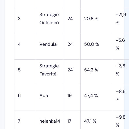
Strategie:
+21,9
3
24
20,8 %
Outsideři
%
+5,6
4
Vendula
24
50,0 %
%
Strategie:
–3,6
5
24
54,2 %
Favorité
%
–8,6
6
Ada
19
47,4 %
%
–9,8
7
helenka14
17
47,1 %
%