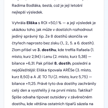
Radima Bodláka, šestá, což je její letošní
nejlepší výsledek.
Vyhrála
Eliška
s ROI +50,1 % — a její výsledek je
ukázkou toho, jak může v dostizích rozhodnout
jediný správný tip. Ze 8 dostihů skončila ve
čtyřech naprosto bez zisku (1., 2., 5. a 6. dostih).
Zlom přišel ve
3. dostihu
, kde trefila Rafaela (1.
místo, kurz 2,94) i Lenu (2. místo, kurz 5,38) —
bilance +6,31. Pak přišel
8. dostih
, poslední a
nejdůležitější: Eliška tipovala ARÉSe (3. místo,
kurz 8,50) a A JE TO TU (2. místo, kurz 5,75) —
bilance +11,25. Právě tyto dva dostihy zachránily
celý den a vystřelily ji na první místo. Taktika?
Spíše odvaha tipovat outsidery v závěrečném
dostihu, kde většina ostatních tipařů sázela na