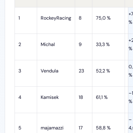
+7
1
RockeyRacing
8
75,0 %
%
+
2
Michal
9
33,3 %
%
0
3
Vendula
23
52,2 %
%
–1
4
Kamisek
18
61,1 %
%
–
5
majamazzi
17
58,8 %
4