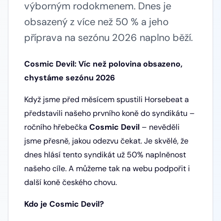
výborným rodokmenem. Dnes je
obsazený z více než 50 % a jeho
příprava na sezónu 2026 naplno běží.
Cosmic Devil: Víc než polovina obsazeno,
chystáme sezónu 2026
Když jsme před měsícem spustili Horsebeat a
představili našeho prvního koně do syndikátu –
ročního hřebečka
Cosmic Devil
– nevěděli
jsme přesně, jakou odezvu čekat. Je skvělé, že
dnes hlásí tento syndikát už 50% naplněnost
našeho cíle. A můžeme tak na webu podpořit i
další koně českého chovu.
Kdo je Cosmic Devil?