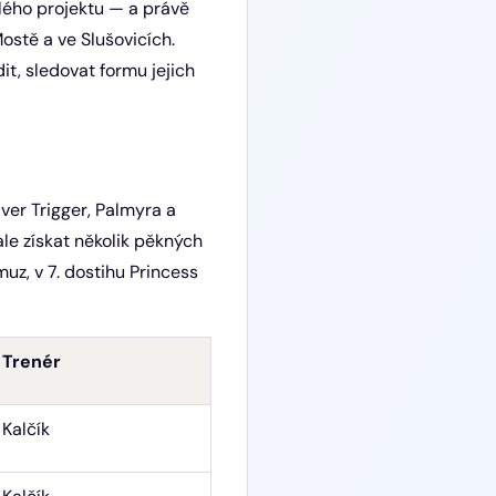
celého projektu — a právě
ostě a ve Slušovicích.
it, sledovat formu jejich
ver Trigger, Palmyra a
ale získat několik pěkných
z, v 7. dostihu Princess
Trenér
Kalčík