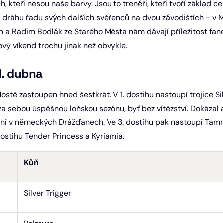
h, kteří nesou naše barvy. Jsou to trenéři, kteří tvoří základ 
na dráhu řadu svých dalších svěřenců na dvou závodištích - v M
n a Radim Bodlák ze Starého Města nám dávají příležitost fand
hový víkend trochu jinak než obvykle.
1. dubna
tě zastoupen hned šestkrát. V 1. dostihu nastoupí trojice Sil
za sebou úspěšnou loňskou sezónu, byť bez vítězství. Dokázal 
ní v německých Drážďanech. Ve 3. dostihu pak nastoupí Tammu
 dostihu Tender Princess a Kyriamia.
Kůň
Silver Trigger