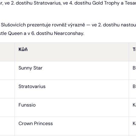
r, ve 2. dostihu Stratovarius, ve 4. dostihu Gold Trophy a Tesan
 Slušovicích prezentuje rovněž výrazně — ve 2. dostihu nasto
stle Queen a v 6. dostihu Nearconshay.
Kůň
T
Sunny Star
B
Stratovarius
B
Funssio
K
Crown Princess
K