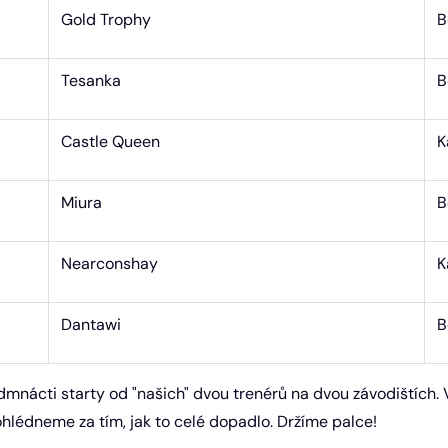
Gold Trophy
B
Tesanka
B
Castle Queen
K
Miura
B
Nearconshay
K
Dantawi
B
dmnácti starty od "našich" dvou trenérů na dvou závodištích
ohlédneme za tím, jak to celé dopadlo. Držíme palce!