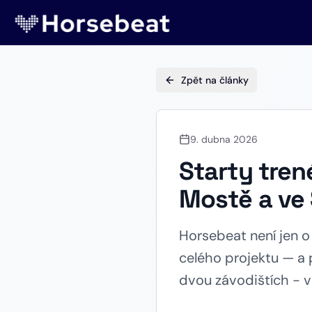
Zpět na články
9. dubna 2026
Starty tren
Mostě a ve 
Horsebeat není jen o 
celého projektu — a 
dvou závodištích - v