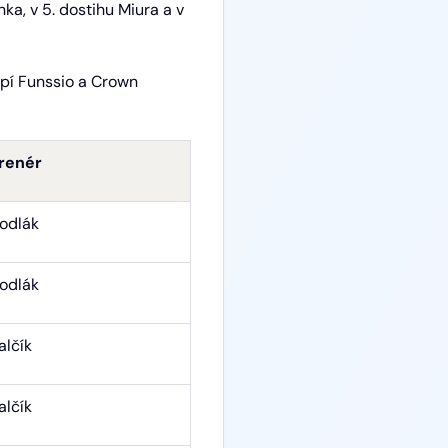
ka, v 5. dostihu Miura a v
upí Funssio a Crown
renér
odlák
odlák
alčík
alčík