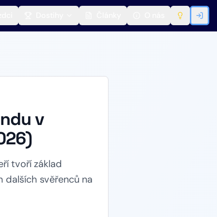
zdci
Dostihy
Články
O nás
endu v
026)
ří tvoří základ
h dalších svěřenců na