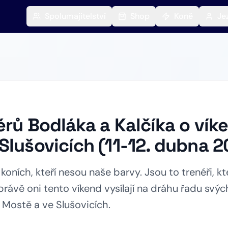
Spolumajitelství
Shop
Koně
Je
érů Bodláka a Kalčíka o vík
Slušovicích (11-12. dubna 2
koních, kteří nesou naše barvy. Jsou to trenéři, kte
právě oni tento víkend vysílají na dráhu řadu svýc
 Mostě a ve Slušovicích.