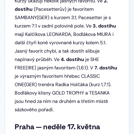
Kurzy ukazují několik jasných favoritů. Ve
2.
dostihu
(Pacesetterův) je favoritem
SAMBANY(GER) s kurzem 3:1, Pacesetter je s
kurzem 7:1 v zadní polovině pole. Ve
3. dostihu
mají Kalčíkova LEONARDA, Bodlákova MIURA i
další čtyři koně vyrovnané kurzy kolem 5:1.
Jasný favorit chybí, a tak dostih slibuje
napínavý průběh. Ve
4. dostihu
je SHE
FREE(IRE) jasným favoritem (1,6:1). V
7. dostihu
je výrazným favoritem hřebec CLASSIC
ONE(GER) trenéra Radka Holčáka (kurz 1,7:1).
Bodlákovy klisny GOLD TROPHY a TESANKA
jsou hned za ním na druhém a třetím místě
sázkového pořadí.
Praha — neděle 17. května