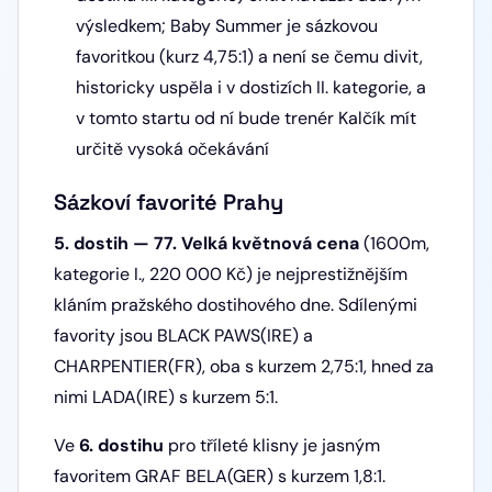
výsledkem; Baby Summer je sázkovou
favoritkou (kurz 4,75:1) a není se čemu divit,
historicky uspěla i v dostizích II. kategorie, a
v tomto startu od ní bude trenér Kalčík mít
určitě vysoká očekávání
Sázkoví favorité Prahy
5. dostih — 77. Velká květnová cena
(1600m,
kategorie I., 220 000 Kč) je nejprestižnějším
kláním pražského dostihového dne. Sdílenými
favority jsou BLACK PAWS(IRE) a
CHARPENTIER(FR), oba s kurzem 2,75:1, hned za
nimi LADA(IRE) s kurzem 5:1.
Ve
6. dostihu
pro tříleté klisny je jasným
favoritem GRAF BELA(GER) s kurzem 1,8:1.