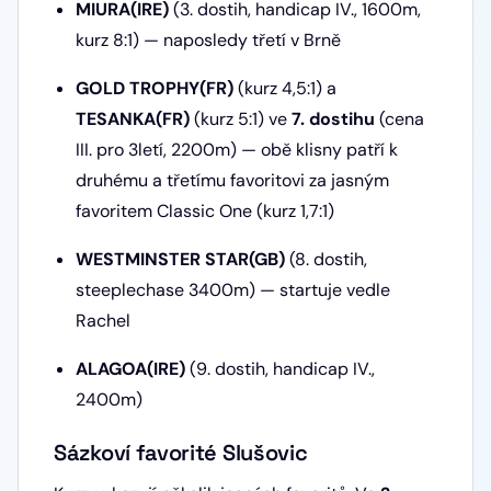
MIURA(IRE)
(3. dostih, handicap IV., 1600m,
kurz 8:1) — naposledy třetí v Brně
GOLD TROPHY(FR)
(kurz 4,5:1) a
TESANKA(FR)
(kurz 5:1) ve
7. dostihu
(cena
III. pro 3letí, 2200m) — obě klisny patří k
druhému a třetímu favoritovi za jasným
favoritem Classic One (kurz 1,7:1)
WESTMINSTER STAR(GB)
(8. dostih,
steeplechase 3400m) — startuje vedle
Rachel
ALAGOA(IRE)
(9. dostih, handicap IV.,
2400m)
Sázkoví favorité Slušovic