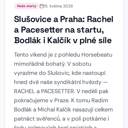
15. května 2026
Naše starty
Slušovice a Praha: Rachel
a Pacesetter na startu,
Bodlák i Kalčík v plné síle
Tento víkend je z pohledu Horsebeatu
mimořádně bohatý. V sobotu
vyrazíme do Slušovic, kde nastoupí
hned dvě naše syndikátní hvězdy —
RACHEL a PACESETTER. V neděli pak
pokračujeme v Praze. K tomu Radim
Bodlák a Michal Kalčík nasazují celkem
patnáct svěřenců, a v poli potkáme i
řadu zajímavých koní spjatých s