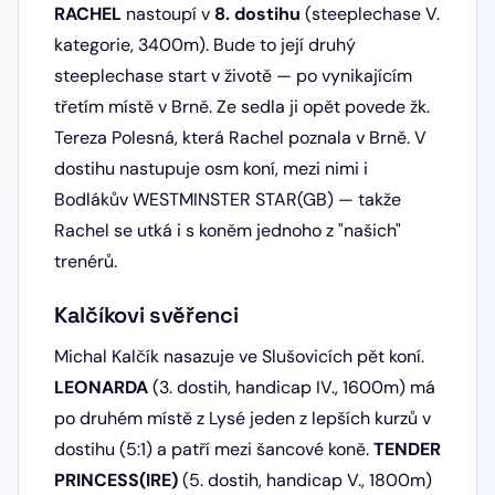
RACHEL
nastoupí v
8. dostihu
(steeplechase V.
kategorie, 3400m). Bude to její druhý
steeplechase start v životě — po vynikajícím
třetím místě v Brně. Ze sedla ji opět povede žk.
Tereza Polesná, která Rachel poznala v Brně. V
dostihu nastupuje osm koní, mezi nimi i
Bodlákův WESTMINSTER STAR(GB) — takže
Rachel se utká i s koněm jednoho z "našich"
trenérů.
Kalčíkovi svěřenci
Michal Kalčík nasazuje ve Slušovicích pět koní.
LEONARDA
(3. dostih, handicap IV., 1600m) má
po druhém místě z Lysé jeden z lepších kurzů v
dostihu (5:1) a patří mezi šancové koně.
TENDER
PRINCESS(IRE)
(5. dostih, handicap V., 1800m)