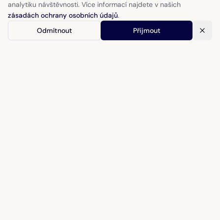
analytiku návštěvnosti. Více informací najdete v našich
zásadách ochrany osobních údajů
.
Odmítnout
Přijmout
Jockey Club
Fitmin & TURF Magazín
Závodiště Pardubice
Chuchle Arena Praha
Pro firmy a partnerství
•
Obchodní podmínky
•