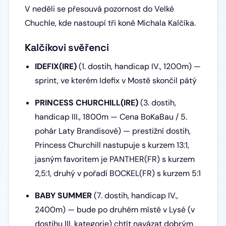
V neděli se přesouvá pozornost do Velké
Chuchle, kde nastoupí tři koně Michala Kalčíka.
Kalčíkovi svěřenci
IDEFIX(IRE)
(1. dostih, handicap IV., 1200m) —
sprint, ve kterém Idefix v Mostě skončil pátý
PRINCESS CHURCHILL(IRE)
(3. dostih,
handicap III., 1800m — Cena BoKaBau / 5.
pohár Laty Brandisové) — prestižní dostih,
Princess Churchill nastupuje s kurzem 13:1,
jasným favoritem je PANTHER(FR) s kurzem
2,5:1, druhý v pořadí BOCKEL(FR) s kurzem 5:1
BABY SUMMER
(7. dostih, handicap IV.,
2400m) — bude po druhém místě v Lysé (v
dostihu III. kategorie) chtít navázat dobrým