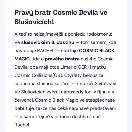
Pravý bratr Cosmic Devila ve
Slušovicích!
A teď to nejzajímavější z pohledu rodokmenu:
Ve
slušovickém 8. dostihu
— tom samém, kde
nastupuje RACHEL — startuje
COSMIC BLACK
MAGIC
. Jde o
pravého bratra
našeho Cosmic
Devila: oba mají otce Limario(GER) i matku
Cosmic Collisions(GB). Čtyřletý bělouš za
sebou má slušnou kariéru — 7 startů, 3 vítězství.
Ve Slušovicích vyhrál naposledy loni v říjnu a v
červenci. Cosmic Black Magic ve steeplechase
debutuje, takže nás čeká napínavé představení
— a samozřejmě v jednom dostihu s naší
Rachel.