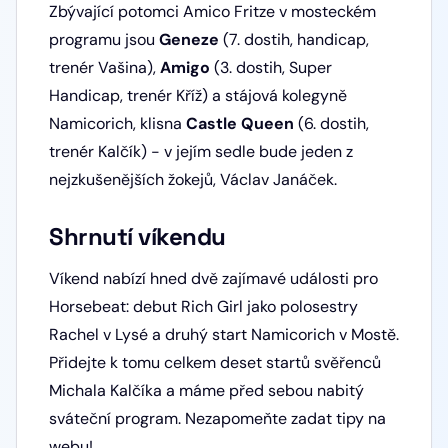
Zbývající potomci Amico Fritze v mosteckém
programu jsou
Geneze
(7. dostih, handicap,
trenér Vašina),
Amigo
(3. dostih, Super
Handicap, trenér Kříž) a stájová kolegyně
Namicorich, klisna
Castle Queen
(6. dostih,
trenér Kalčík) - v jejím sedle bude jeden z
nejzkušenějších žokejů, Václav Janáček.
Shrnutí víkendu
Víkend nabízí hned dvě zajímavé události pro
Horsebeat: debut Rich Girl jako polosestry
Rachel v Lysé a druhý start Namicorich v Mostě.
Přidejte k tomu celkem deset startů svěřenců
Michala Kalčíka a máme před sebou nabitý
sváteční program. Nezapomeňte zadat tipy na
webu!