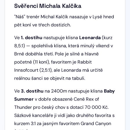
Svěřenci Michala Kalčíka
"Náš" trenér Michal Kalčík nasazuje v Lysé hned
pět koní ve třech dostizích.
Ve
1. dostihu
nastupuje klisna
Leonarda
(kurz
8,5:1) — spolehlivá klisna, která minulý víkend v
Brně doběhla třetí. Pole je silné a hlavně
početné (11 koní), favoritem je Rabbit
Innsofcourt (2,5:1), ale Leonarda má určitě
reálnou šanci se objevit na tabuli.
Ve
3. dostihu
na 2400m nastupuje klisna
Baby
Summer
v dobře obsazené Ceně Rex of
Thunder pro český chov s dotací 70 000 Kč.
Sázkové kanceláře ji vidí jako druhého favorita s
kurzem 3:1 za jasným favoritem Grand Canyon