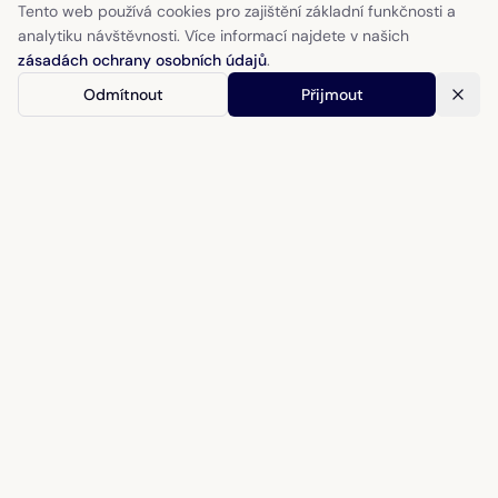
Tento web používá cookies pro zajištění základní funkčnosti a
analytiku návštěvnosti. Více informací najdete v našich
zásadách ochrany osobních údajů
.
Odmítnout
Přijmout
Jockey Club
Fitmin & TURF Magazín
Závodiště Pardubice
Chuchle Arena Praha