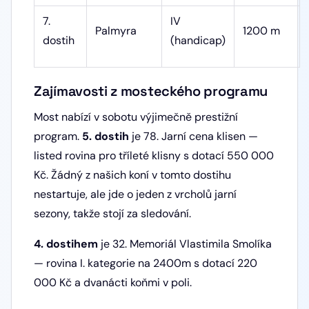
7.
IV
Palmyra
1200 m
dostih
(handicap)
Zajímavosti z mosteckého programu
Most nabízí v sobotu výjimečně prestižní
program.
5. dostih
je 78. Jarní cena klisen —
listed rovina pro tříleté klisny s dotací 550 000
Kč. Žádný z našich koní v tomto dostihu
nestartuje, ale jde o jeden z vrcholů jarní
sezony, takže stojí za sledování.
4. dostihem
je 32. Memoriál Vlastimila Smolíka
— rovina I. kategorie na 2400m s dotací 220
000 Kč a dvanácti koňmi v poli.