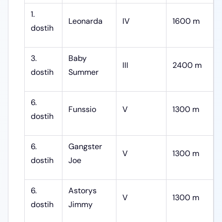
1.
Leonarda
IV
1600 m
dostih
3.
Baby
III
2400 m
dostih
Summer
6.
Funssio
V
1300 m
dostih
6.
Gangster
V
1300 m
dostih
Joe
6.
Astorys
V
1300 m
dostih
Jimmy