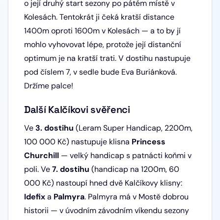
o její druhý start sezony po pátém místě v
Kolesách. Tentokrát ji čeká kratší distance
1400m oproti 1600m v Kolesách — a to by jí
mohlo vyhovovat lépe, protože její distanční
optimum je na kratší trati. V dostihu nastupuje
pod číslem 7, v sedle bude Eva Buriánková.
Držíme palce!
Další Kalčíkovi svěřenci
Ve
3. dostihu
(Leram Super Handicap, 2200m,
100 000 Kč) nastupuje klisna
Princess
Churchill
— velký handicap s patnácti koňmi v
poli. Ve
7. dostihu
(handicap na 1200m, 60
000 Kč) nastoupí hned dvě Kalčíkovy klisny:
Idefix
a
Palmyra
. Palmyra má v Mostě dobrou
historii — v úvodním závodním víkendu sezony