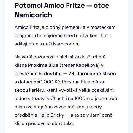
Potomci Amico Fritze — otce
Namicorich
Amico Fritz je plodný plemeník a v mosteckém
programu ho najdeme hned u čtyř koní, kteří
sdílejí otce s naší Namicorich.
Největší pozornost z nich si zaslouží tříletá
klisna
Proxima Blue
(trenér Kabelková) v
prestižním
5. dostihu — 78. Jarní ceně klisen
s dotací 550 000 Kč. Proxima Blue má za
sebou kariéru, která vyvolává velká očekávání:
jedno vítězství v Chuchli na 1600m a jedno třetí
místo ze stejného závodiště, kde ji tehdy
předběhla Hello Bricky — a ta se v Jarní ceně
klisen postaví na start také.