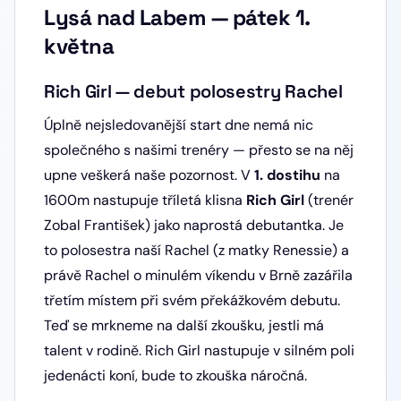
Lysá nad Labem — pátek 1.
května
Rich Girl — debut polosestry Rachel
Úplně nejsledovanější start dne nemá nic
společného s našimi trenéry — přesto se na něj
upne veškerá naše pozornost. V
1. dostihu
na
1600m nastupuje tříletá klisna
Rich Girl
(trenér
Zobal František) jako naprostá debutantka. Je
to polosestra naší Rachel (z matky Renessie) a
právě Rachel o minulém víkendu v Brně zazářila
třetím místem při svém překážkovém debutu.
Teď se mrkneme na další zkoušku, jestli má
talent v rodině. Rich Girl nastupuje v silném poli
jedenácti koní, bude to zkouška náročná.