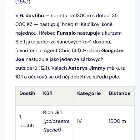
(1,55:1).
V
6. dostihu
— sprintu na 1300m s dotací 35
000 Kč — nastupují hned tři Kalčíkovi koně
najednou. Hřebec
Funssio
nastupuje s kurzem
6,5:1 jako jeden ze šancových koní dostihu,
favoritem je Agent Chris (4:1). Hřebec
Gangster
Joe
nastupuje jako jeden ze sázkových
outsiderů (12:1). Valach
Astorys Jimmy
má kurz
10:1 a očekává se od něj doběh ve středu pole.
Dostih
Kůň
Kategorie
Distance
Rich Girl
1.
(polosestra
IV
1600 m
dostih
Rachel)