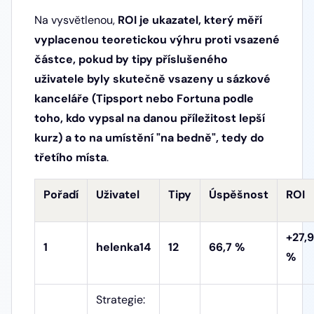
Na vysvětlenou,
ROI je ukazatel, který měří
vyplacenou teoretickou výhru proti vsazené
částce, pokud by tipy příslušeného
uživatele byly skutečně vsazeny u sázkové
kanceláře (Tipsport nebo Fortuna podle
toho, kdo vypsal na danou příležitost lepší
kurz) a to na umístění "na bedně", tedy do
třetího místa
.
Pořadí
Uživatel
Tipy
Úspěšnost
ROI
+27,9
1
helenka14
12
66,7 %
%
Strategie: