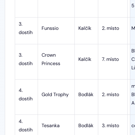
5
3.
Funssio
Kalčík
2. místo
M
dostih
B
3.
Crown
Kalčík
7. místo
C
dostih
Princess
L
m
4.
Gold Trophy
Bodlák
2. místo
B
dostih
A
4.
Tesanka
Bodlák
3. místo
c
dostih