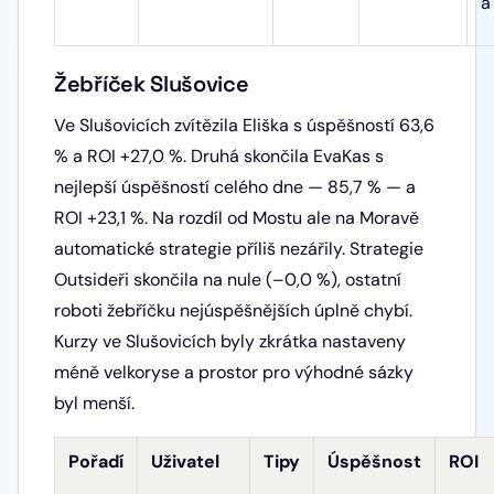
a
Žebříček Slušovice
Ve Slušovicích zvítězila Eliška s úspěšností 63,6
% a ROI +27,0 %. Druhá skončila EvaKas s
nejlepší úspěšností celého dne — 85,7 % — a
ROI +23,1 %. Na rozdíl od Mostu ale na Moravě
automatické strategie příliš nezářily. Strategie
Outsideři skončila na nule (–0,0 %), ostatní
roboti žebříčku nejúspěšnějších úplně chybí.
Kurzy ve Slušovicích byly zkrátka nastaveny
méně velkoryse a prostor pro výhodné sázky
byl menší.
Pořadí
Uživatel
Tipy
Úspěšnost
ROI