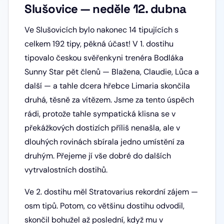
Slušovice — neděle 12. dubna
Ve Slušovicích bylo nakonec 14 tipujících s
celkem 192 tipy, pěkná účast! V 1. dostihu
tipovalo českou svěřenkyni trenéra Bodláka
Sunny Star pět členů — Blažena, Claudie, Lůca a
další — a tahle dcera hřebce Limaria skončila
druhá, těsně za vítězem. Jsme za tento úspěch
rádi, protože tahle sympatická klisna se v
překážkových dostizích příliš nenašla, ale v
dlouhých rovinách sbírala jedno umístění za
druhým. Přejeme jí vše dobré do dalších
vytrvalostních dostihů.
Ve 2. dostihu měl Stratovarius rekordní zájem —
osm tipů. Potom, co většinu dostihu odvodil,
skončil bohužel až poslední, když mu v