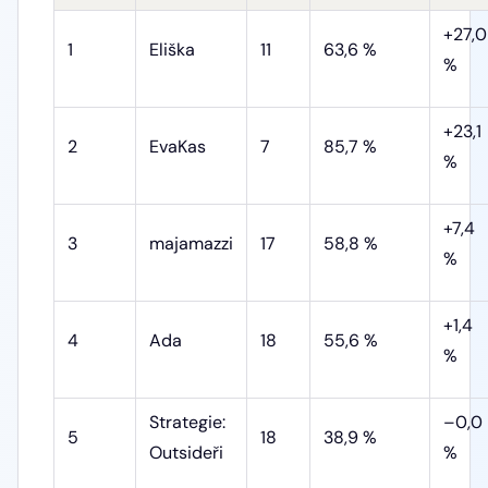
+27,0
1
Eliška
11
63,6 %
%
+23,1
2
EvaKas
7
85,7 %
%
+7,4
3
majamazzi
17
58,8 %
%
+1,4
4
Ada
18
55,6 %
%
Strategie:
–0,0
5
18
38,9 %
Outsideři
%