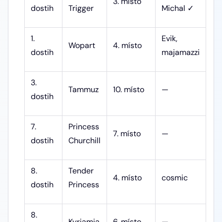
3. místo
dostih
Trigger
Michal ✓
1.
Evik,
Wopart
4. místo
dostih
majamazzi
3.
Tammuz
10. místo
—
dostih
7.
Princess
7. místo
—
dostih
Churchill
8.
Tender
4. místo
cosmic
dostih
Princess
8.
Kyriamia
6. místo
—