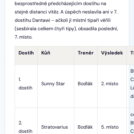
bezprostředně předcházejícím dostihu na
stejné distanci vítěz. A úspěch neslavila ani v 7.
dostihu Dantawi - ačkoli jí místní tipaři věřili
(sesbírala celkem čtyři tipy), obsadila poslední,
7. místo.
Dostih
Kůň
Trenér
Výsledek
T
B
1.
C
Sunny Star
Bodlák
2. místo
dostih
L
d
c
2.
B
Stratovarius
Bodlák
5. místo
dostih
C