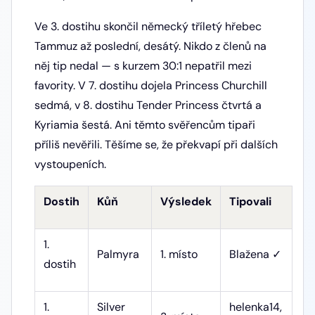
Ve 3. dostihu skončil německý tříletý hřebec
Tammuz až poslední, desátý. Nikdo z členů na
něj tip nedal — s kurzem 30:1 nepatřil mezi
favority. V 7. dostihu dojela Princess Churchill
sedmá, v 8. dostihu Tender Princess čtvrtá a
Kyriamia šestá. Ani těmto svěřencům tipaři
příliš nevěřili. Těšíme se, že překvapí při dalších
vystoupeních.
Dostih
Kůň
Výsledek
Tipovali
1.
Palmyra
1. místo
Blažena ✓
dostih
1.
Silver
helenka14,