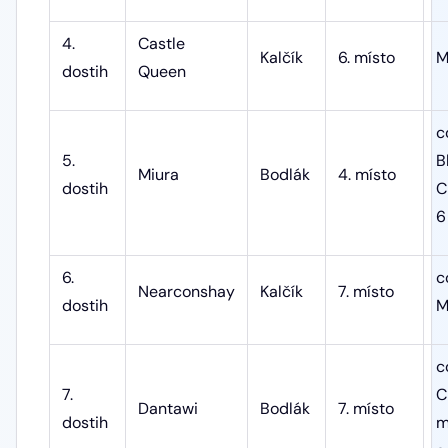
4.
Castle
Kalčík
6. místo
M
dostih
Queen
c
5.
B
Miura
Bodlák
4. místo
dostih
C
6
6.
c
Nearconshay
Kalčík
7. místo
dostih
M
c
7.
C
Dantawi
Bodlák
7. místo
dostih
m