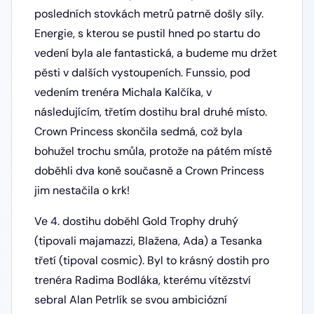
posledních stovkách metrů patrně došly síly.
Energie, s kterou se pustil hned po startu do
vedení byla ale fantastická, a budeme mu držet
pěsti v dalších vystoupeních. Funssio, pod
vedením trenéra Michala Kalčíka, v
následujícím, třetím dostihu bral druhé místo.
Crown Princess skončila sedmá, což byla
bohužel trochu smůla, protože na pátém místě
doběhli dva koně současně a Crown Princess
jim nestačila o krk!
Ve 4. dostihu doběhl Gold Trophy druhý
(tipovali majamazzi, Blažena, Ada) a Tesanka
třetí (tipoval cosmic). Byl to krásný dostih pro
trenéra Radima Bodláka, kterému vítězství
sebral Alan Petrlík se svou ambiciózní