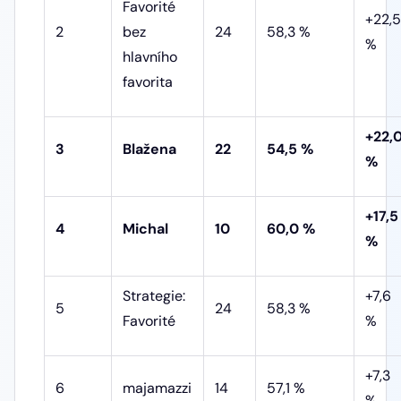
Favorité
+22,5
2
bez
24
58,3 %
%
hlavního
favorita
+22,
3
Blažena
22
54,5 %
%
+17,5
4
Michal
10
60,0 %
%
Strategie:
+7,6
5
24
58,3 %
Favorité
%
+7,3
6
majamazzi
14
57,1 %
%