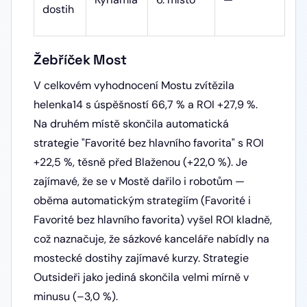
dostih
Žebříček Most
V celkovém vyhodnocení Mostu zvítězila
helenka14 s úspěšností 66,7 % a ROI +27,9 %.
Na druhém místě skončila automatická
strategie "Favorité bez hlavního favorita" s ROI
+22,5 %, těsně před Blaženou (+22,0 %). Je
zajímavé, že se v Mostě dařilo i robotům —
oběma automatickým strategiím (Favorité i
Favorité bez hlavního favorita) vyšel ROI kladně,
což naznačuje, že sázkové kanceláře nabídly na
mostecké dostihy zajímavé kurzy. Strategie
Outsideři jako jediná skončila velmi mírně v
minusu (–3,0 %).