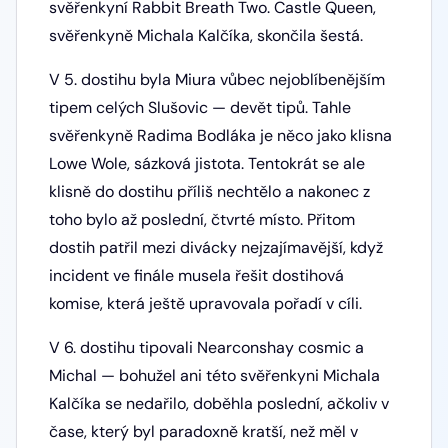
svěřenkyní Rabbit Breath Two. Castle Queen,
svěřenkyně Michala Kalčíka, skončila šestá.
V 5. dostihu byla Miura vůbec nejoblíbenějším
tipem celých Slušovic — devět tipů. Tahle
svěřenkyně Radima Bodláka je něco jako klisna
Lowe Wole, sázková jistota. Tentokrát se ale
klisně do dostihu příliš nechtělo a nakonec z
toho bylo až poslední, čtvrté místo. Přitom
dostih patřil mezi divácky nejzajímavější, když
incident ve finále musela řešit dostihová
komise, která ještě upravovala pořadí v cíli.
V 6. dostihu tipovali Nearconshay cosmic a
Michal — bohužel ani této svěřenkyni Michala
Kalčíka se nedařilo, doběhla poslední, ačkoliv v
čase, který byl paradoxně kratší, než měl v