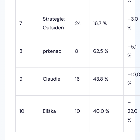
Strategie:
–3,0
7
24
16,7 %
Outsideři
%
–5,1
8
prkenac
8
62,5 %
%
–10,
9
Claudie
16
43,8 %
%
–
10
Eliška
10
40,0 %
22,0
%