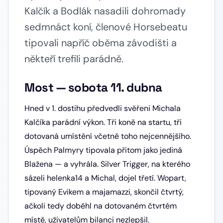
Kalčík a Bodlák nasadili dohromady
sedmnáct koní, členové Horsebeatu
tipovali napříč oběma závodišti a
někteří trefili parádně.
Most — sobota 11. dubna
Hned v 1. dostihu předvedli svěřeni Michala
Kalčíka parádní výkon. Tři koně na startu, tři
dotovaná umístění včetně toho nejcennějšího.
Úspěch Palmyry tipovala přitom jako jediná
Blažena — a vyhrála. Silver Trigger, na kterého
sázeli helenka14 a Michal, dojel třetí. Wopart,
tipovaný Evikem a majamazzi, skončil čtvrtý,
ačkoli tedy doběhl na dotovaném čtvrtém
místě, uživatelům bilanci nezlepšil.