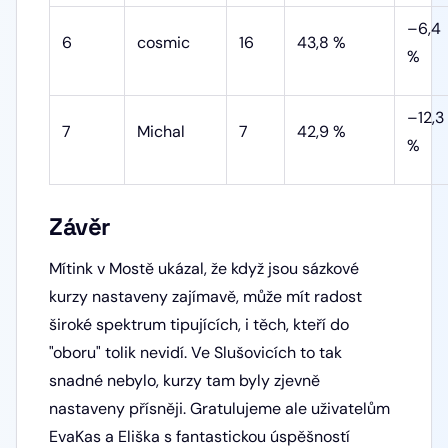
–6,4
6
cosmic
16
43,8 %
%
–12,3
7
Michal
7
42,9 %
%
Závěr
Mítink v Mostě ukázal, že když jsou sázkové
kurzy nastaveny zajímavě, může mít radost
široké spektrum tipujících, i těch, kteří do
"oboru" tolik nevidí. Ve Slušovicích to tak
snadné nebylo, kurzy tam byly zjevně
nastaveny přísněji. Gratulujeme ale uživatelům
EvaKas a Eliška s fantastickou úspěšností