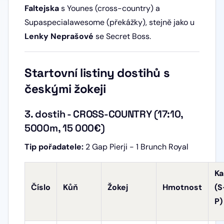
Faltejska
s Younes (cross-country) a
Supaspecialawesome (překážky), stejně jako u
Lenky Neprašové
se Secret Boss.
Startovní listiny dostihů s
českými žokeji
3. dostih - CROSS-COUNTRY (17:10,
5000m, 15 000€)
Tip pořadatele:
2 Gap Pierji - 1 Brunch Royal
Ka
Číslo
Kůň
Žokej
Hmotnost
(S
P)