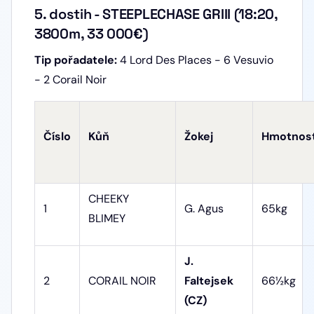
5. dostih - STEEPLECHASE GRIII (18:20,
3800m, 33 000€)
Tip pořadatele:
4 Lord Des Places - 6 Vesuvio
- 2 Corail Noir
Číslo
Kůň
Žokej
Hmotnos
CHEEKY
1
G. Agus
65kg
BLIMEY
J.
2
CORAIL NOIR
Faltejsek
66½kg
(CZ)