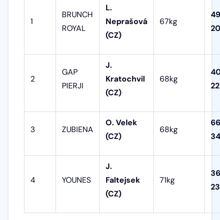
L.
BRUNCH
49
1
Neprašová
67kg
ROYAL
2
(CZ)
J.
GAP
4
2
Kratochvil
68kg
PIERJI
22
(CZ)
O. Velek
6
3
ZUBIENA
68kg
(CZ)
3
J.
3
4
YOUNES
Faltejsek
71kg
23
(CZ)