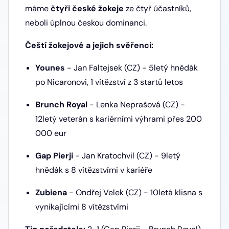
máme
čtyři české žokeje
ze čtyř účastníků,
neboli úplnou českou dominanci.
Čeští žokejové a jejich svěřenci:
Younes
- Jan Faltejsek (CZ) - 5letý hnědák
po Nicaronovi, 1 vítězství z 3 startů letos
Brunch Royal
- Lenka Neprašová (CZ) -
12letý veterán s kariérními výhrami přes 200
000 eur
Gap Pierji
- Jan Kratochvil (CZ) - 9letý
hnědák s 8 vítězstvími v kariéře
Zubiena
- Ondřej Velek (CZ) - 10letá klisna s
vynikajícími 8 vítězstvími