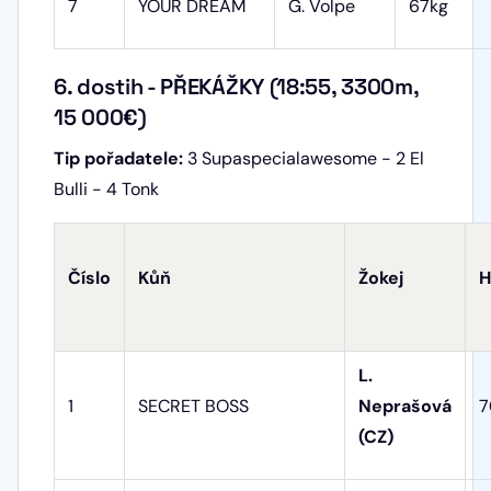
7
YOUR DREAM
G. Volpe
67kg
6. dostih - PŘEKÁŽKY (18:55, 3300m,
15 000€)
Tip pořadatele:
3 Supaspecialawesome - 2 El
Bulli - 4 Tonk
Číslo
Kůň
Žokej
H
L.
1
SECRET BOSS
Neprašová
7
(CZ)