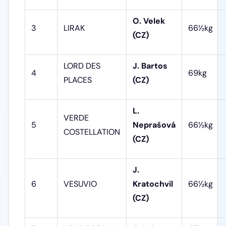
O. Velek
3
LIRAK
66½kg
(CZ)
LORD DES
J. Bartos
4
69kg
PLACES
(CZ)
L.
VERDE
5
Neprašová
66½kg
COSTELLATION
(CZ)
J.
6
VESUVIO
Kratochvil
66½kg
(CZ)