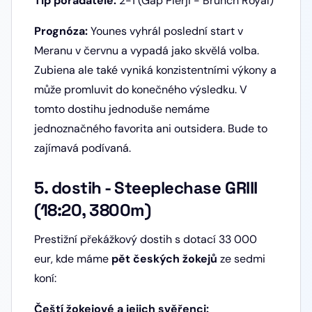
Tip pořadatele:
2-1 (Gap Pierji - Brunch Royal)
Prognóza:
Younes vyhrál poslední start v
Meranu v červnu a vypadá jako skvělá volba.
Zubiena ale také vyniká konzistentními výkony a
může promluvit do konečného výsledku. V
tomto dostihu jednoduše nemáme
jednoznačného favorita ani outsidera. Bude to
zajímavá podívaná.
5. dostih - Steeplechase GRIII
(18:20, 3800m)
Prestižní překážkový dostih s dotací 33 000
eur, kde máme
pět českých žokejů
ze sedmi
koní:
Čeští žokejové a jejich svěřenci: