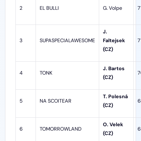
2
EL BULLI
G. Volpe
7
J.
3
SUPASPECIALAWESOME
Faltejsek
7
(CZ)
J. Bartos
4
TONK
7
(CZ)
T. Polesná
5
NA SCOITEAR
6
(CZ)
O. Velek
6
TOMORROWLAND
6
(CZ)