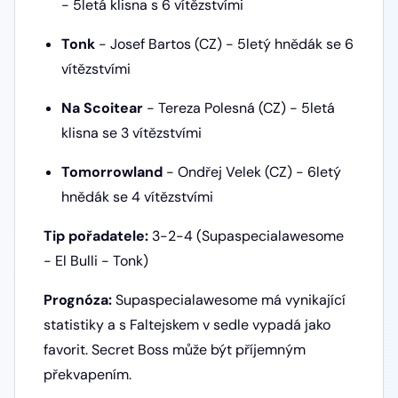
- 5letá klisna s 6 vítězstvími
Tonk
- Josef Bartos (CZ) - 5letý hnědák se 6
vítězstvími
Na Scoitear
- Tereza Polesná (CZ) - 5letá
klisna se 3 vítězstvími
Tomorrowland
- Ondřej Velek (CZ) - 6letý
hnědák se 4 vítězstvími
Tip pořadatele:
3-2-4 (Supaspecialawesome
- El Bulli - Tonk)
Prognóza:
Supaspecialawesome má vynikající
statistiky a s Faltejskem v sedle vypadá jako
favorit. Secret Boss může být příjemným
překvapením.