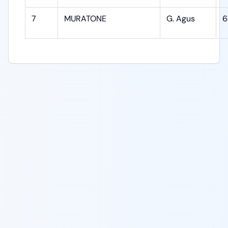
7
MURATONE
G. Agus
6