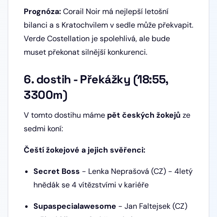
Prognóza:
Corail Noir má nejlepší letošní
bilanci a s Kratochvilem v sedle může překvapit.
Verde Costellation je spolehlivá, ale bude
muset překonat silnější konkurenci.
6. dostih - Překážky (18:55,
3300m)
V tomto dostihu máme
pět českých žokejů
ze
sedmi koní:
Čeští žokejové a jejich svěřenci:
Secret Boss
- Lenka Neprašová (CZ) - 4letý
hnědák se 4 vítězstvími v kariéře
Supaspecialawesome
- Jan Faltejsek (CZ)