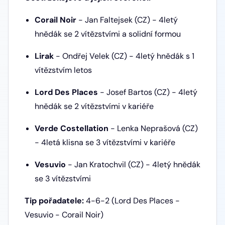
Corail Noir
- Jan Faltejsek (CZ) - 4letý
hnědák se 2 vítězstvími a solidní formou
Lirak
- Ondřej Velek (CZ) - 4letý hnědák s 1
vítězstvím letos
Lord Des Places
- Josef Bartos (CZ) - 4letý
hnědák se 2 vítězstvími v kariéře
Verde Costellation
- Lenka Neprašová (CZ)
- 4letá klisna se 3 vítězstvími v kariéře
Vesuvio
- Jan Kratochvil (CZ) - 4letý hnědák
se 3 vítězstvími
Tip pořadatele:
4-6-2 (Lord Des Places -
Vesuvio - Corail Noir)