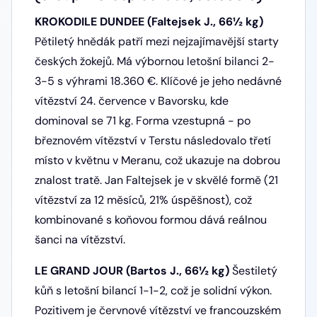
KROKODILE DUNDEE (Faltejsek J., 66½ kg)
Pětiletý hnědák patří mezi nejzajímavější starty
českých žokejů. Má výbornou letošní bilanci 2-
3-5 s výhrami 18.360 €. Klíčové je jeho nedávné
vítězství 24. července v Bavorsku, kde
dominoval se 71 kg. Forma vzestupná - po
březnovém vítězství v Terstu následovalo třetí
místo v květnu v Meranu, což ukazuje na dobrou
znalost tratě. Jan Faltejsek je v skvělé formě (21
vítězství za 12 měsíců, 21% úspěšnost), což
kombinované s koňovou formou dává reálnou
šanci na vítězství.
LE GRAND JOUR (Bartos J., 66½ kg)
Šestiletý
kůň s letošní bilancí 1-1-2, což je solidní výkon.
Pozitivem je červnové vítězství ve francouzském