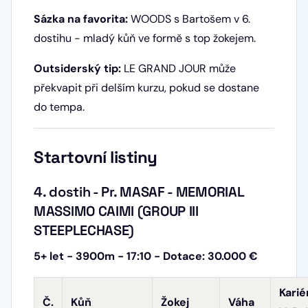
Sázka na favorita:
WOODS s Bartošem v 6.
dostihu - mladý kůň ve formě s top žokejem.
Outsiderský tip:
LE GRAND JOUR může
překvapit při delším kurzu, pokud se dostane
do tempa.
Startovní listiny
4. dostih - Pr. MASAF - MEMORIAL
MASSIMO CAIMI (GROUP III
STEEPLECHASE)
5+ let - 3900m - 17:10 - Dotace: 30.000 €
Karié
Č.
Kůň
Žokej
Váha