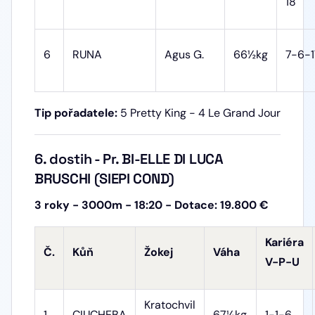
18
6
RUNA
Agus G.
66½kg
7-6-1
Tip pořadatele:
5 Pretty King - 4 Le Grand Jour
6. dostih - Pr. BI-ELLE DI LUCA
BRUSCHI (SIEPI COND)
3 roky - 3000m - 18:20 - Dotace: 19.800 €
Kariéra
Č.
Kůň
Žokej
Váha
V-P-U
Kratochvil
1
CIUCHEBA
67½kg
1-1-6