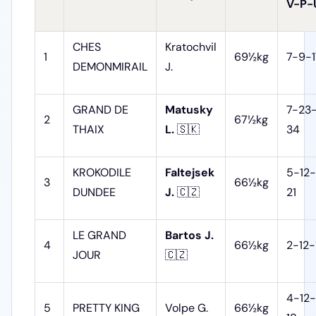
V-P-
CHES
Kratochvil
1
69½kg
7-9-1
DEMONMIRAIL
J.
GRAND DE
Matusky
7-23
2
67½kg
THAIX
L.
🇸🇰
34
KROKODILE
Faltejsek
5-12-
3
66½kg
DUNDEE
J.
🇨🇿
21
LE GRAND
Bartos J.
4
66½kg
2-12-
JOUR
🇨🇿
4-12-
5
PRETTY KING
Volpe G.
66½kg