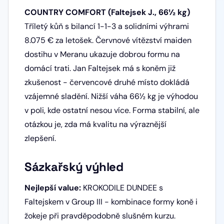
COUNTRY COMFORT (Faltejsek J., 66½ kg)
Tříletý kůň s bilancí 1-1-3 a solidními výhrami
8.075 € za letošek. Červnové vítězství maiden
dostihu v Meranu ukazuje dobrou formu na
domácí trati. Jan Faltejsek má s koněm již
zkušenost - červencové druhé místo dokládá
vzájemné sladění. Nižší váha 66½ kg je výhodou
v poli, kde ostatní nesou více. Forma stabilní, ale
otázkou je, zda má kvalitu na výraznější
zlepšení.
Sázkařský výhled
Nejlepší value:
KROKODILE DUNDEE s
Faltejskem v Group III - kombinace formy koně i
žokeje při pravděpodobně slušném kurzu.