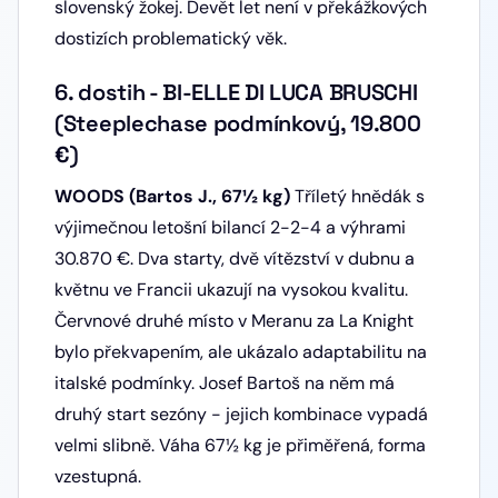
slovenský žokej. Devět let není v překážkových
dostizích problematický věk.
6. dostih - BI-ELLE DI LUCA BRUSCHI
(Steeplechase podmínkový, 19.800
€)
WOODS (Bartos J., 67½ kg)
Tříletý hnědák s
výjimečnou letošní bilancí 2-2-4 a výhrami
30.870 €. Dva starty, dvě vítězství v dubnu a
květnu ve Francii ukazují na vysokou kvalitu.
Červnové druhé místo v Meranu za La Knight
bylo překvapením, ale ukázalo adaptabilitu na
italské podmínky. Josef Bartoš na něm má
druhý start sezóny - jejich kombinace vypadá
velmi slibně. Váha 67½ kg je přiměřená, forma
vzestupná.