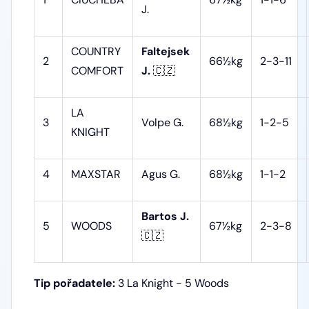
J.
COUNTRY
Faltejsek
2
66½kg
2-3-11
COMFORT
J.
🇨🇿
LA
3
Volpe G.
68½kg
1-2-5
KNIGHT
4
MAXSTAR
Agus G.
68½kg
1-1-2
Bartos J.
5
WOODS
67½kg
2-3-8
🇨🇿
Tip pořadatele:
3 La Knight - 5 Woods