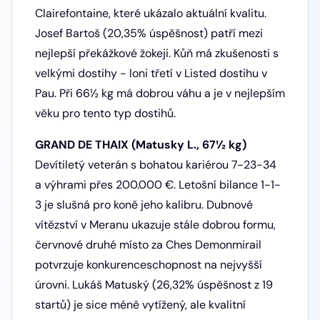
Clairefontaine, které ukázalo aktuální kvalitu.
Josef Bartoš (20,35% úspěšnost) patří mezi
nejlepší překážkové žokeji. Kůň má zkušenosti s
velkými dostihy - loni třetí v Listed dostihu v
Pau. Při 66½ kg má dobrou váhu a je v nejlepším
věku pro tento typ dostihů.
GRAND DE THAIX (Matusky L., 67½ kg)
Devítiletý veterán s bohatou kariérou 7-23-34
a výhrami přes 200.000 €. Letošní bilance 1-1-
3 je slušná pro koně jeho kalibru. Dubnové
vítězství v Meranu ukazuje stále dobrou formu,
červnové druhé místo za Ches Demonmirail
potvrzuje konkurenceschopnost na nejvyšší
úrovni. Lukáš Matuský (26,32% úspěšnost z 19
startů) je sice méně vytížený, ale kvalitní