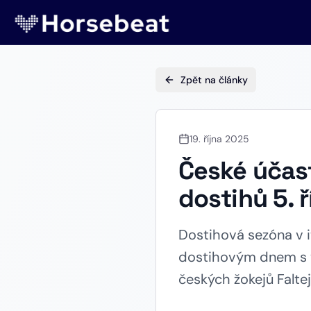
Zpět na články
19. října 2025
České účast
dostihů 5. 
Dostihová sezóna v i
dostihovým dnem s 
českých žokejů Faltej