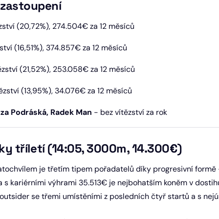
 zastoupení
zství (20,72%), 274.504€ za 12 měsíců
zství (16,51%), 374.857€ za 12 měsíců
ězství (21,52%), 253.058€ za 12 měsíců
ězství (13,95%), 34.076€ za 12 měsíců
za Podráská, Radek Man
- bez vítězství za rok
žky tříletí (14:05, 3000m, 14.300€)
chvílem je třetím tipem pořadatelů díky progresivní formě -
. Sa s kariérními výhrami 35.513€ je nejbohatším koněm v dos
 outsider se třemi umístěními z posledních čtyř startů a s nej