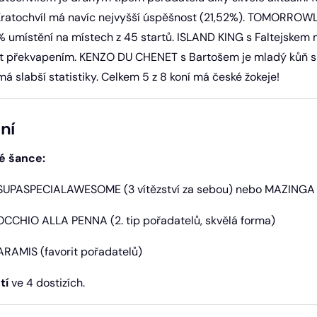
 Kratochvíl má navíc nejvyšší úspěšnost (21,52%). TOMORROWL
% umístění na místech z 45 startů. ISLAND KING s Faltejskem
t překvapením. KENZO DU CHENET s Bartošem je mladý kůň s 
 slabší statistiky. Celkem 5 z 8 koní má české žokeje!
ní
é šance:
SUPASPECIALAWESOME (3 vítězství za sebou) nebo MAZINGA (
OCCHIO ALLA PENNA (2. tip pořadatelů, skvělá forma)
ARAMIS (favorit pořadatelů)
tí
ve 4 dostizích.