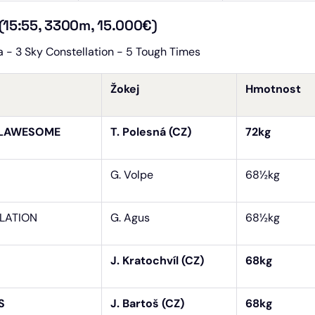
 (15:55, 3300m, 15.000€)
 - 3 Sky Constellation - 5 Tough Times
Žokej
Hmotnost
ALAWESOME
T. Polesná (CZ)
72kg
G. Volpe
68½kg
LATION
G. Agus
68½kg
J. Kratochvíl (CZ)
68kg
S
J. Bartoš (CZ)
68kg