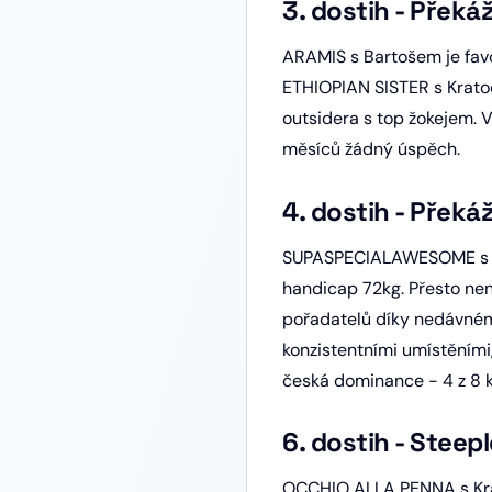
3. dostih - Přek
ARAMIS s Bartošem je favor
ETHIOPIAN SISTER s Kratoc
outsidera s top žokejem. V
měsíců žádný úspěch.
4. dostih - Přek
SUPASPECIALAWESOME s Pole
handicap 72kg. Přesto nen
pořadatelů díky nedávném
konzistentními umístěními
česká dominance - 4 z 8 k
6. dostih - Steep
OCCHIO ALLA PENNA s Krato