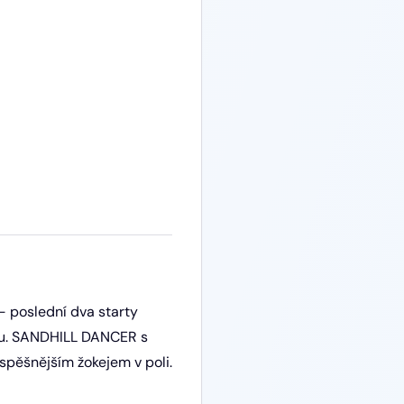
 poslední dva starty
tihu. SANDHILL DANCER s
úspěšnějším žokejem v poli.