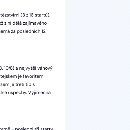
ězstvími (3 z 16 startů).
ž z ní dělá zajímavého
 nemá za posledních 12
, 10/8) a nejvyšší váhový
ltejskem je favoritem
m je třetí tip s
žádné úspěchy. Výjimečná
rmě - poslední tři starty