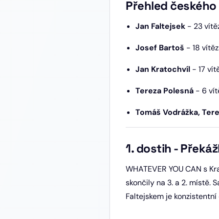
Přehled českého
Jan Faltejsek
- 23 vítě
Josef Bartoš
- 18 vítě
Jan Kratochvíl
- 17 vít
Tereza Polesná
- 6 vít
Tomáš Vodrážka, Tere
1. dostih - Překá
WHATEVER YOU CAN s Krato
skončily na 3. a 2. místě
Faltejskem je konzistentní