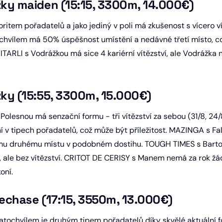
ážky maiden (15:15, 3300m, 14.000€)
item pořadatelů a jako jediný v poli má zkušenost s vícero vít
hvílem má 50% úspěšnost umístění a nedávné třetí místo, co
ITARLI s Vodrážkou má sice 4 kariérní vítězství, ale Vodrážka
ážky (15:55, 3300m, 15.000€)
snou má senzační formu - tři vítězství za sebou (31/8, 24/8
í v tipech pořadatelů, což může být příležitost. MAZINGA s Fa
u druhému místu v podobném dostihu. TOUGH TIMES s Bartoše
, ale bez vítězství. CRITOT DE CERISY s Manem nemá za rok 
oní.
lechase (17:15, 3550m, 13.000€)
chvílem je druhým tipem pořadatelů díky skvělé aktuální fo