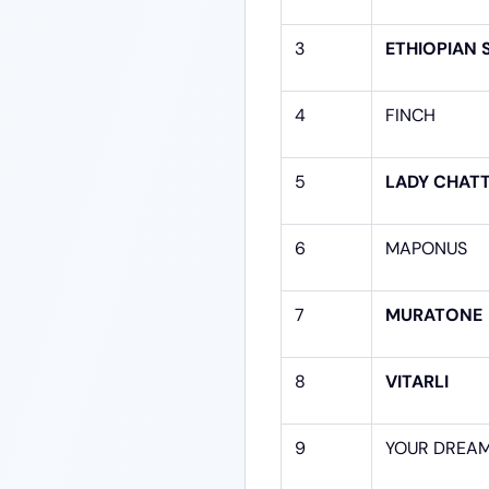
3
ETHIOPIAN 
4
FINCH
5
LADY CHAT
6
MAPONUS
7
MURATONE
8
VITARLI
9
YOUR DREA