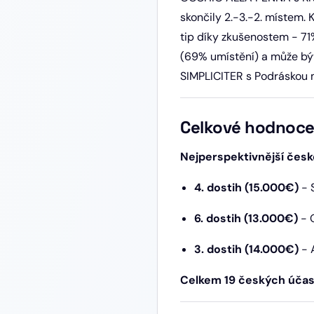
skončily 2.-3.-2. místem.
tip díky zkušenostem - 71
(69% umístění) a může bý
SIMPLICITER s Podráskou má
Celkové hodnoce
Nejperspektivnější česk
4. dostih (15.000€)
- 
6. dostih (13.000€)
- 
3. dostih (14.000€)
- 
Celkem 19 českých účas