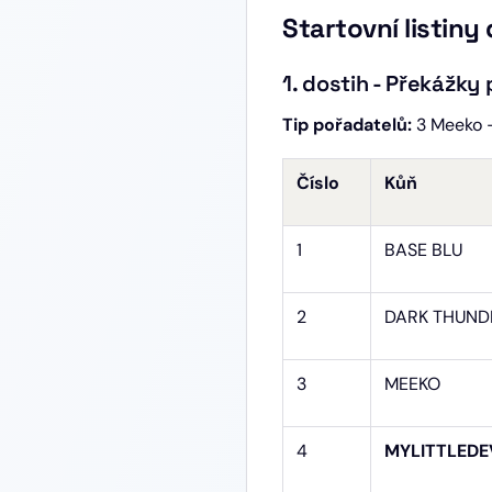
Startovní listiny
1. dostih - Překážky
Tip pořadatelů:
3 Meeko -
Číslo
Kůň
1
BASE BLU
2
DARK THUN
3
MEEKO
4
MYLITTLEDE