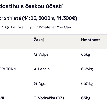
 dostihů s českou účastí
 pro tříleté (14:05, 3000m, 14.300€)
 5 Qu Laura's Filly - 7 Whatever You Can
Žokej
Hmotnost
G. Volpe
65kg
DERSTORM
A. Lancini
66½kg
G. Agus
65½kg
VIL
T. Vodrážka (CZ)
65kg