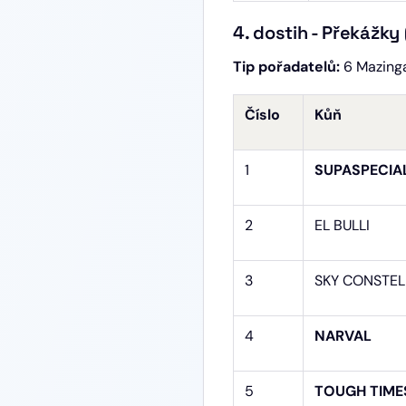
4. dostih - Překážky
Tip pořadatelů:
6 Mazinga
Číslo
Kůň
1
SUPASPECI
2
EL BULLI
3
SKY CONSTEL
4
NARVAL
5
TOUGH TIME