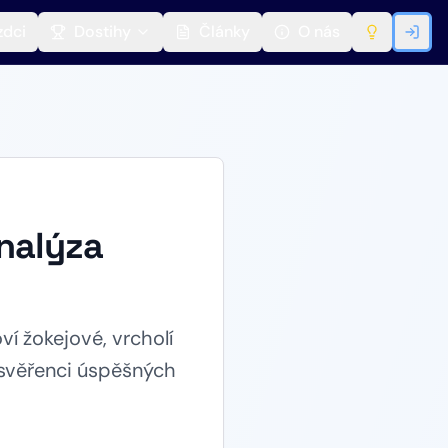
zdci
Dostihy
Články
O nás
analýza
í žokejové, vrcholí
svěřenci úspěšných