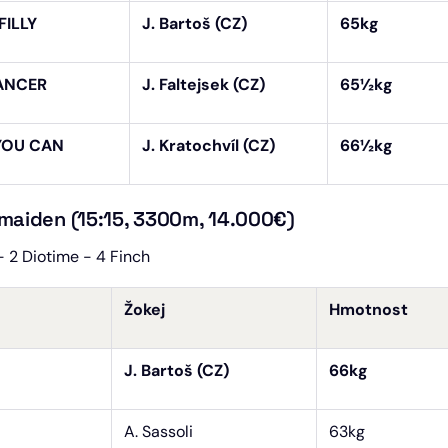
FILLY
J. Bartoš (CZ)
65kg
ANCER
J. Faltejsek (CZ)
65½kg
YOU CAN
J. Kratochvíl (CZ)
66½kg
 maiden (15:15, 3300m, 14.000€)
- 2 Diotime - 4 Finch
Žokej
Hmotnost
J. Bartoš (CZ)
66kg
A. Sassoli
63kg