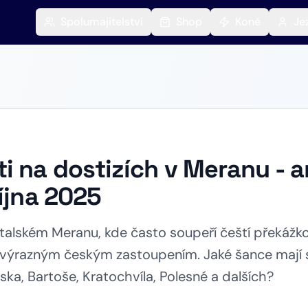
Spolumajitelství
Shop
Koně
Je
i na dostizích v Meranu - 
října 2025
talském Meranu, kde často soupeří čeští překážkov
výrazným českým zastoupením. Jaké šance mají 
ska, Bartoše, Kratochvíla, Polesné a dalších?