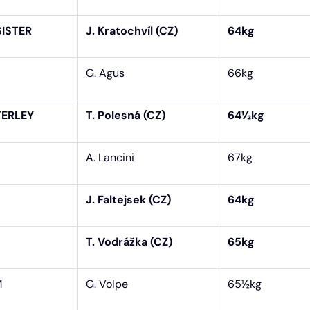
SISTER
J. Kratochvíl (CZ)
64kg
G. Agus
66kg
TERLEY
T. Polesná (CZ)
64½kg
A. Lancini
67kg
J. Faltejsek (CZ)
64kg
T. Vodrážka (CZ)
65kg
M
G. Volpe
65½kg