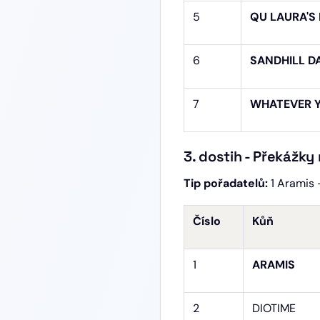
5
QU LAURA'S 
6
SANDHILL D
7
WHATEVER 
3. dostih - Překážky
Tip pořadatelů:
1 Aramis 
Číslo
Kůň
1
ARAMIS
2
DIOTIME