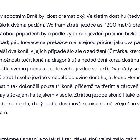
v sobotním Brně byl dost dramatický. Ve třetím dostihu (tedy
došlo k dvěma pádům, Wolfram ztratil jezdce asi 1200 metrů př
V obou případech bylo podle vyjádření jezdců příčinou brzké 
ád; pád Inovace na překážce měl stejnou příčinu jako dva pád
lší dva koně, v jejich případě šlo ale o zadržení (Čmárka, kter
možnosti točit koně na diagonálu) a nedodržení kurzu dostihu (
stál svému jménu a podle svého jezdce se lekl). Dva pády s
rý ztratil svého jezdce v necelé polovině dostihu, a Jeune Homm
tih tak dokončili pouze tři koně, přičemž na třetím a zároveň
 s žokejem Faltejskem v sedle. Ztrátou jezdce skončil také p
l do incidentu, který podle dostihové komise neměl zřejmého vi
dem.
xtrémně úspěšní a to jak ti, kteří dávají tipů velmi málo, tak ti,