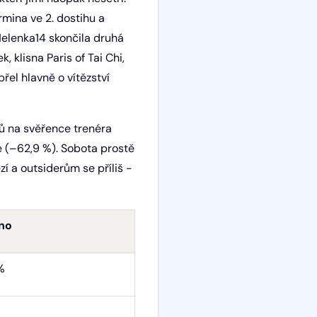
rmina ve 2. dostihu a
 Helenka14 skončila druhá
k, klisna Paris of Tai Chi,
přel hlavně o vítězství
pů na svěřence trenéra
e (–62,9 %). Sobota prostě
zí a outsiderům se příliš -
no
%
%