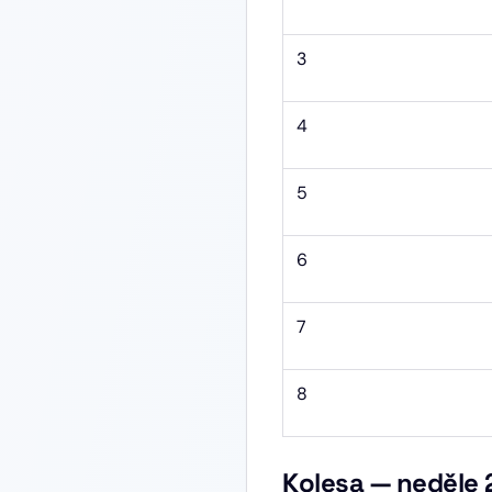
3
4
5
6
7
8
Kolesa — neděle 