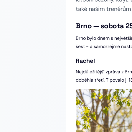
také našim trenérům 
Brno — sobota 2
Brno bylo dnem s největší
šest - a samozřejmě nastou
Rachel
Nejdůležitější zpráva z B
doběhla třetí. Tipovalo ji 