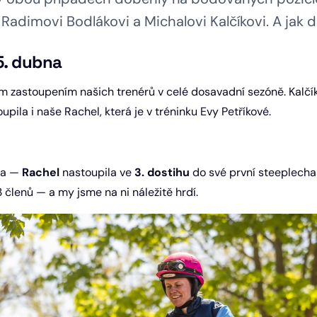
Radimovi Bodlákovi a Michalovi Kalčíkovi. A jak 
5. dubna
m zastoupením našich trenérů v celé dosavadní sezóně. Kalčík
pila i naše Rachel, která je v tréninku Evy Petříkové.
rna —
Rachel
nastoupila ve
3. dostihu
do své první steeplecha
13 členů — a my jsme na ni náležitě hrdí.