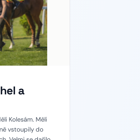
hel a
ěli Kolesám. Měli
šně vstoupily do
h. Velmi se dařilo