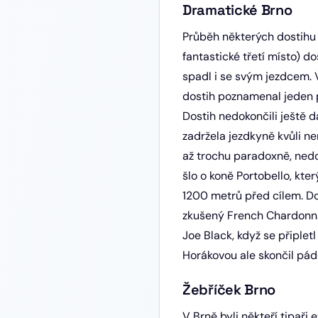
Dramatické Brno
Průběh některých dostihu 
fantastické třetí místo) 
spadl i se svým jezdcem. 
dostih poznamenal jeden p
Dostih nedokončili ještě da
zadržela jezdkyně kvůli ne
až trochu paradoxně, nedo
šlo o koně Portobello, kte
1200 metrů před cílem. Dos
zkušený French Chardonnay
Joe Black, když se připlet
Horákovou ale skončil pá
Žebříček Brno
V Brně byli někteří tipaři e