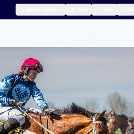
Spolumajitelství
Shop
Koně
Je