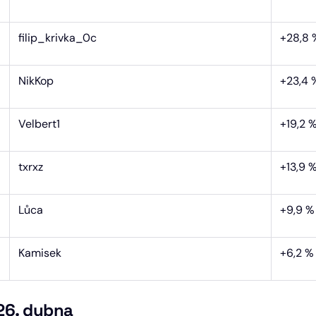
filip_krivka_0c
+28,8 
NikKop
+23,4 
Velbert1
+19,2 
txrxz
+13,9 
Lůca
+9,9 %
Kamisek
+6,2 %
26. dubna