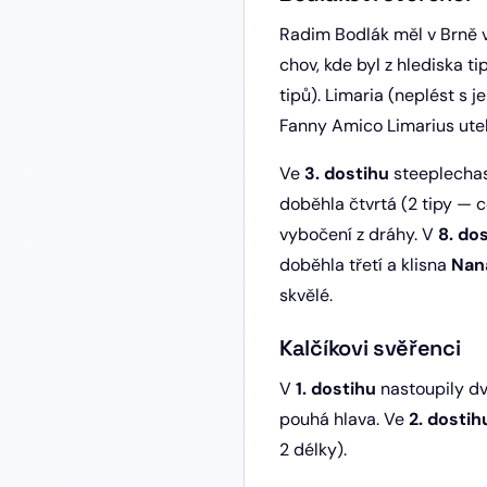
Radim Bodlák měl v Brně 
chov, kde byl z hlediska t
tipů). Limaria
(neplést s je
Fanny Amico Limarius utekl
Ve
3. dostihu
steeplechas
doběhla čtvrtá (2 tipy — 
vybočení z dráhy. V
8. do
doběhla třetí a klisna
Nan
skvělé.
Kalčíkovi svěřenci
V
1. dostihu
nastoupily dv
pouhá hlava. Ve
2. dostih
2 délky).