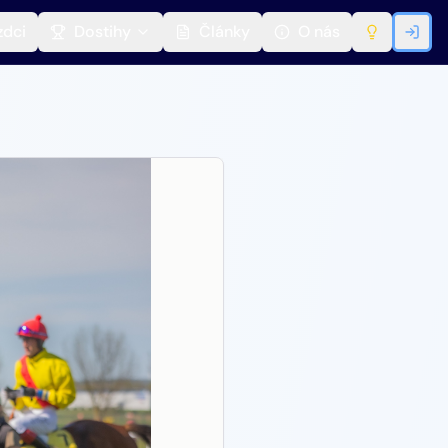
zdci
Dostihy
Články
O nás