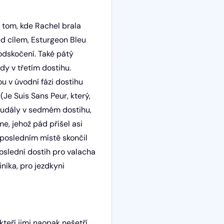
 tom, kde Rachel brala
ed cílem, Esturgeon Bleu
odskočení. Také pátý
y v třetím dostihu.
ou v úvodní fázi dostihu
Je Suis Sans Peur, který,
e udály v sedmém dostihu,
e, jehož pád přišel asi
 posledním místě skončil
oslední dostih pro valacha
níka, pro jezdkyni
 kteří jimi naopak nešetří.