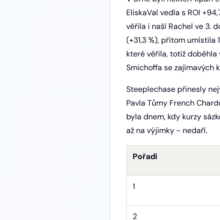
EliskaVal vedla s ROI +94,
věřila i naší Rachel ve 3.
(+31,3 %), přitom umístila 1
které věřila, totiž doběhla
Smichoffa se zajímavých 
Steeplechase přinesly nejv
Pavla Tůmy French Chardon
byla dnem, kdy kurzy sázkov
až na výjimky - nedaří.
Pořadí
1
2