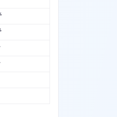
%
%
%
%