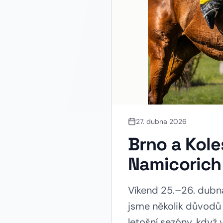
27. dubna 2026
Brno a Kole
Namicorich
Víkend 25.–26. dubna
jsme několik důvodů 
letošní sezóny, když