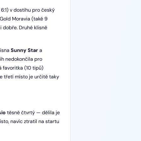
 6:1) v dostihu pro český
 Gold Moravia (také 9
li dobře. Druhé klisně
lisna
Sunny Star
a
ih nedokončila pro
 favoritka (10 tipů)
e třetí místo je určitě taky
sio
těsně čtvrtý — dělila je
sto, navíc ztratil na startu