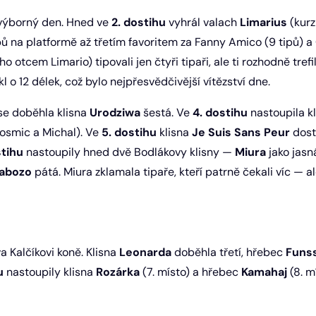
výborný den. Hned ve
2. dostihu
vyhrál valach
Limarius
(kurz
ipů na platformě až třetím favoritem za Fanny Amico (9 tipů) a
ho otcem Limario) tipovali jen čtyři tipaři, ale ti rozhodně trefi
 o 12 délek, což bylo nejpřesvědčivější vítězství dne.
e doběhla klisna
Urodziwa
šestá. Ve
4. dostihu
nastoupila k
cosmic a Michal). Ve
5. dostihu
klisna
Je Suis Sans Peur
dost
stihu
nastoupily hned dvě Bodlákovy klisny —
Miura
jako jasná
abozo
pátá. Miura zklamala tipaře, kteří patrně čekali víc — al
a Kalčíkovi koně. Klisna
Leonarda
doběhla třetí, hřebec
Funs
u
nastoupily klisna
Rozárka
(7. místo) a hřebec
Kamahaj
(8. mí