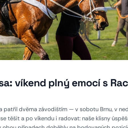
sa: víkend plný emocí s Rac
 patřil dvěma závodištím — v sobotu Brnu, v ned
se těšit a po víkendu i radovat: naše klisny úspě
 v obou případech doběhly na bodovaných pozicíc