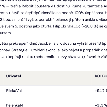
7 % — trefila Rabbit Zoustara v 1. dostihu, Rumělku tamtéž a A
 dostihu, čtyři ze čtyř tipů skončilo na bedně, 100% úspěšnost.
2 tipů, z nichž 11 vyšlo; perfektní bilance jí přitom unikla o vláse
 ve svém 5. dostihu jako čtvrtá. Filip_krivka_0c (+28,8 %) se o
kurzem.
ětší překvapení dne: Jacobellis v 7. dostihu vyhrál přes 13 ti
nay. Strategie Outsideři skončila jako největší propadák dn
ek kopírují realitu (nebo realita kurzy sázkovek), favorité vítě
Uživatel
ROI Br
EliskaVal
+94,7 
helenka14
+31,3 